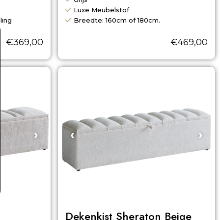
Luxe Meubelstof
ling
Breedte: 160cm of 180cm.
€
369,00
€
469,00
›
‹
›
Dekenkist Sheraton Beige