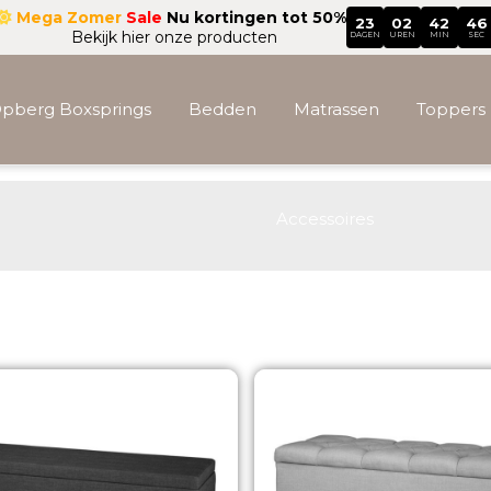
Mega Zomer
Sale
Nu kortingen tot 50%
23
02
42
44
Bekijk hier onze producten
DAGEN
UREN
MIN
SEC
pberg Boxsprings
Bedden
Matrassen
Toppers
Accessoires