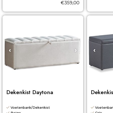
€
359,00
‹
›
‹
Dekenkist Daytona
Dekenkis
Voetenbank/Dekenkist
Voetenban
Beige
Grijs