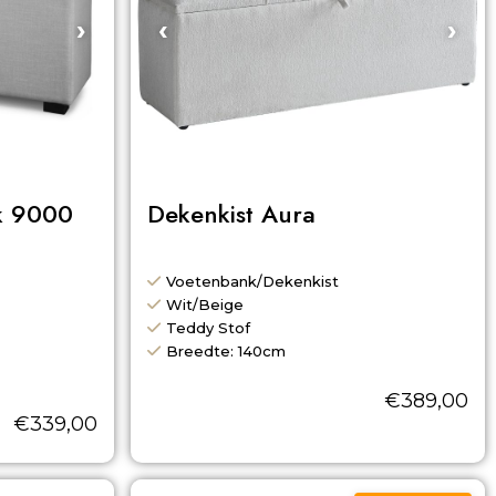
›
‹
›
k 9000
Dekenkist Aura
Voetenbank/Dekenkist
Wit/Beige
Teddy Stof
Breedte: 140cm
€
389,00
€
339,00