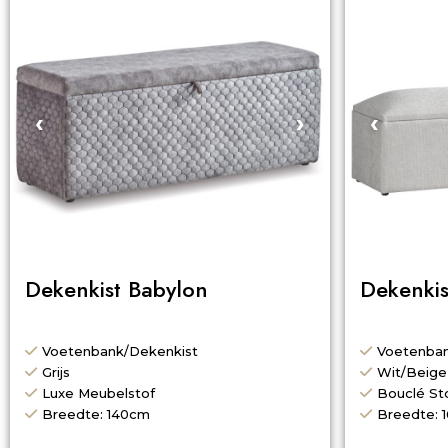
‹
›
‹
Dekenkist Babylon
Dekenkis
Voetenbank/Dekenkist
Voetenban
Grijs
Wit/Beige
Luxe Meubelstof
Bouclé St
Breedte: 140cm
Breedte: 