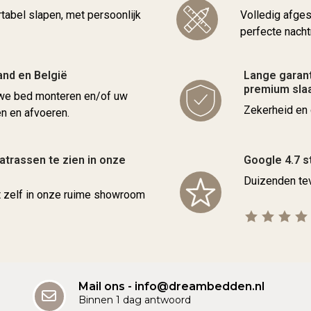
rtabel slapen, met persoonlijk
Volledig afge
perfecte nacht
and en België
Lange garant
premium sl
uwe bed monteren en/of uw
Zekerheid en 
 en afvoeren.
trassen te zien in onze
Google 4.7 s
Duizenden tev
t zelf in onze ruime showroom
Mail ons - info@dreambedden.nl
Binnen 1 dag antwoord