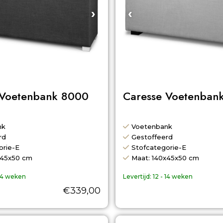
›
‹
 Voetenbank 8000
Caresse Voetenban
nk
Voetenbank
rd
Gestoffeerd
orie-E
Stofcategorie-E
x45x50 cm
Maat: 140x45x50 cm
 14 weken
Levertijd:
12 - 14 weken
€
339,00