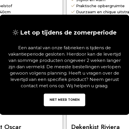
elstof
Praktische opbergruimte
140cm
Duurzaam en chique uitstra
€
359,00
Let op tijdens de zomerperiode
Een aantal van onze fabrieken is tijdens de
vakantieperiode gesloten. Hierdoor kan de levertijd
van sommige producten ongeveer 2 weken langer
zijn dan vermeld. De meeste bestellingen verlopen
gewoon volgens planning. Heeft u vragen over de
›
‹
levertijd van een specifiek product? Neem gerust
contact met ons op. Wij helpen u graag.
NIET MEER TONEN
t Oscar
Dekenkist Riviera