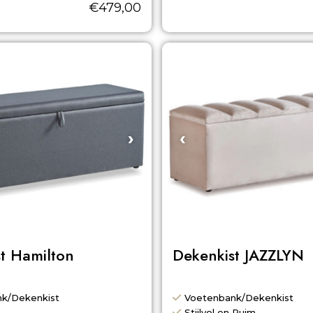
€
479,00
›
‹
t Hamilton
Dekenkist JAZZLYN
k/Dekenkist
Voetenbank/Dekenkist
Stijlvol en Ruim