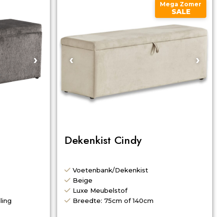
Mega Zomer
SALE
›
‹
›
Dekenkist Cindy
Voetenbank/Dekenkist
Beige
Luxe Meubelstof
ling
Breedte: 75cm of 140cm