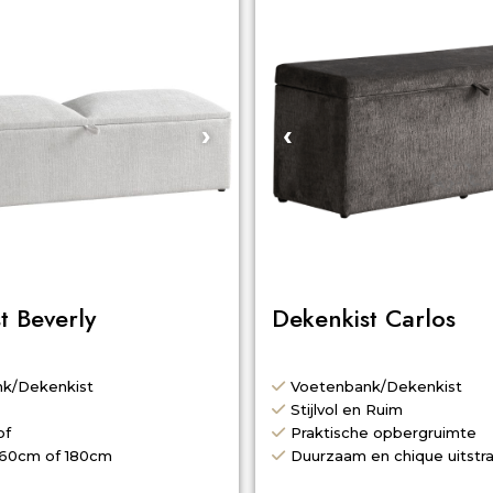
›
‹
t Beverly
Dekenkist Carlos
k/Dekenkist
Voetenbank/Dekenkist
Stijlvol en Ruim
of
Praktische opbergruimte
160cm of 180cm
Duurzaam en chique uitstra