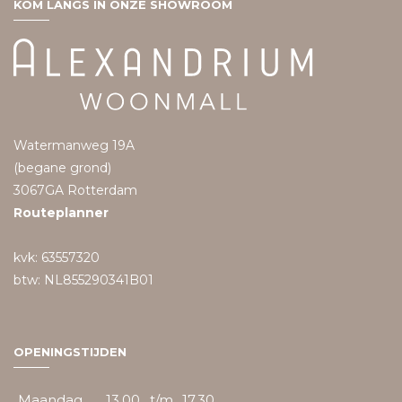
KOM LANGS IN ONZE SHOWROOM
Watermanweg 19A
(begane grond)
3067GA Rotterdam
Routeplanner
kvk: 63557320
btw: NL855290341B01
OPENINGSTIJDEN
Maandag
13.00
t/m
17.30