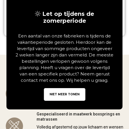
5-zones
Lange levensduur
Let op tijdens de
Optimale Ondersteuning
zomerperiode
Levertijd:
1 - 3 weken
€
639,00
Een aantal van onze fabrieken is tijdens de
vakantieperiode gesloten. Hierdoor kan de
levertijd van sommige producten ongeveer
2 weken langer zijn dan vermeld. De meeste
bestellingen verlopen gewoon volgens
WAAROM
planning. Heeft u vragen over de levertijd
Dreambedden?
van een specifiek product? Neem gerust
contact met ons op. Wij helpen u graag.
Familiebedrijf met jarenlange ervaring
Al jaren dé specialist in comfortabel slapen,
NIET MEER TONEN
met persoonlijk advies en aandacht.
Gespecialiseerd in maatwerk boxsprings en
matrassen
Volledig afgestemd op jouw lichaam en wensen