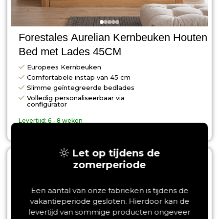
Forestales Aurelian Kernbeuken Houten
Bed met Lades 45CM
Europees Kernbeuken
Comfortabele instap van 45 cm
Slimme geïntegreerde bedlades
Volledig personaliseerbaar via
configurator
Levertijd:
6 - 8 weken
€
894,00
Let op tijdens de
Save
zomerperiode
Een aantal van onze fabrieken is tijdens de
vakantieperiode gesloten. Hierdoor kan de
levertijd van sommige producten ongeveer
‹
›