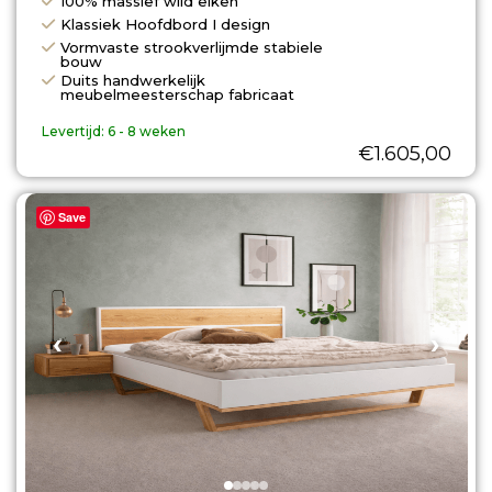
100% massief wild eiken
Klassiek Hoofdbord I design
Vormvaste strookverlijmde stabiele
bouw
Duits handwerkelijk
meubelmeesterschap fabricaat
Levertijd:
6 - 8 weken
€
1.605,00
Save
‹
›