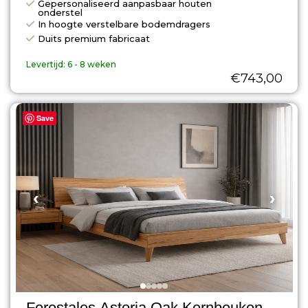
Gepersonaliseerd aanpasbaar houten
onderstel
In hoogte verstelbare bodemdragers
Duits premium fabricaat
Levertijd:
6 - 8 weken
€
743,00
Save
‹
›
Forestales Astoria Oak Kernbeuken