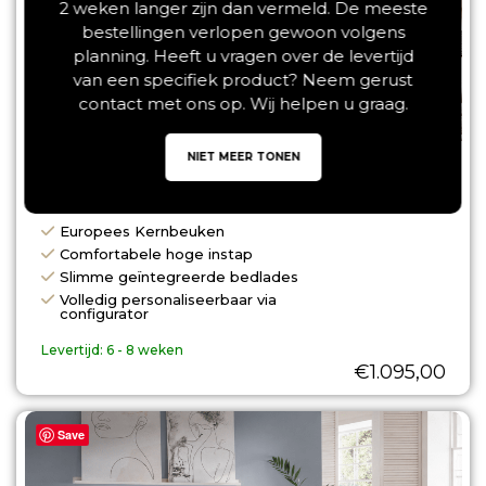
2 weken langer zijn dan vermeld. De meeste
bestellingen verlopen gewoon volgens
planning. Heeft u vragen over de levertijd
van een specifiek product? Neem gerust
contact met ons op. Wij helpen u graag.
NIET MEER TONEN
Forestales Aurelian Kernbeuken Houten
Bed met Lades 55CM
Europees Kernbeuken
Comfortabele hoge instap
Slimme geïntegreerde bedlades
Volledig personaliseerbaar via
configurator
Levertijd:
6 - 8 weken
€
1.095,00
Save