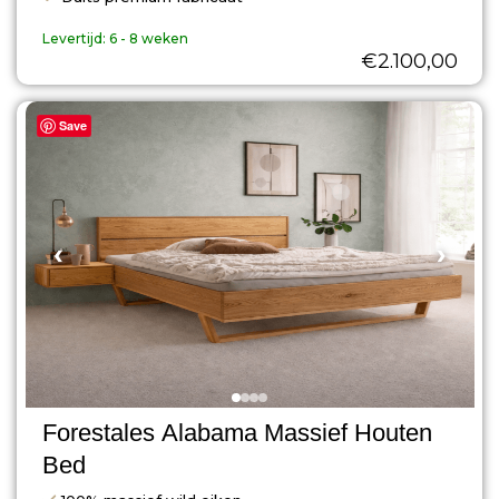
Levertijd:
6 - 8 weken
€
2.100,00
Save
‹
›
Forestales Alabama Massief Houten
Bed