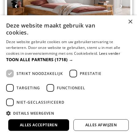
‹
›
×
Deze website maakt gebruik van
cookies.
Deze website gebruikt cookies om uw gebruikerservaring te
verbeteren. Door onze website te gebruiken, stemt u in met alle
Forestales Chicago II Massief Houten
cookies in overeenstemming met ons Cookiebeleid.
Lees verder
TOON ALLE PARTNERS
(1718) →
Bed 1 Persoons
Massief Europees eikenhout
STRIKT NOODZAKELIJK
PRESTATIE
Parketverlijmde stabiele constructie
Verstelbare ergonomische inlegdiepte
TARGETING
FUNCTIONEEL
Geschikt voor elektrische bodems
NIET-GECLASSIFICEERD
Levertijd:
6 - 8 weken
€
869,00
DETAILS WEERGEVEN
☰
Filters
ALLES ACCEPTEREN
ALLES AFWIJZEN
Save