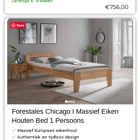
Levertijd:
6 - 8 weken
€
756,00
Save
‹
›
Forestales Chicago I Massief Eiken
Houten Bed 1 Persoons
Massief Europees eikenhout
Authentiek en tijdloos design