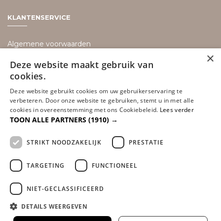
KLANTENSERVICE
Algemene voorwaarden
×
Bezorging informatie
Deze website maakt gebruik van
cookies.
Retouren
Deze website gebruikt cookies om uw gebruikerservaring te
Disclaimer
verbeteren. Door onze website te gebruiken, stemt u in met alle
Privacy policy
cookies in overeenstemming met ons Cookiebeleid.
Lees verder
TOON ALLE PARTNERS
(1910) →
Betaalmethoden
Sitemap
STRIKT NOODZAKELIJK
PRESTATIE
TARGETING
FUNCTIONEEL
NIET-GECLASSIFICEERD
DETAILS WEERGEVEN
© Alle rechten voorbehouden Dreambedden | Boxsprings & Matrassen