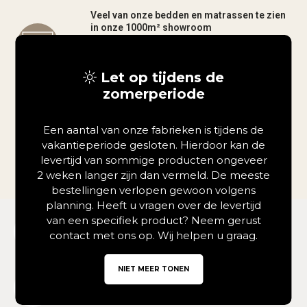
Veel van onze bedden en matrassen te zien
in onze 1000m² showroom
Kom proefliggen en ervaar het zelf in onze
ruime showroom in Rotterdam.
Let op tijdens de
zomerperiode
Google 4.7 ster op Google
Duizenden tevreden klanten gingen je voor.
Een aantal van onze fabrieken is tijdens de
vakantieperiode gesloten. Hierdoor kan de
4.7/5
levertijd van sommige producten ongeveer
2 weken langer zijn dan vermeld. De meeste
bestellingen verlopen gewoon volgens
planning. Heeft u vragen over de levertijd
van een specifiek product? Neem gerust
Bel ons op 010 - 3034420
contact met ons op. Wij helpen u graag.
Ma. t/m Vr. tussen 13u t/m 16u
NIET MEER TONEN
Mail ons - info@dreambedden.nl
Binnen 1 dag antwoord