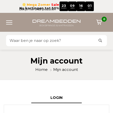
Mega Zomer
Sale
23
09
16
01
Nu kortingen tot 50%
DAGEN
UREN
MIN
SEC
Bekijk hier onze producten
0
Mijn account
Home
Mijn account
LOGIN