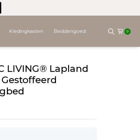
Kledingkasten
Beddengoed
0
C LIVING® Lapland
Gestoffeerd
gbed