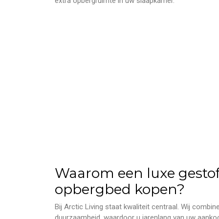
extra opbergruimte in uw slaapkamer.
Waarom een luxe gestof
opbergbed kopen?
Bij Arctic Living staat kwaliteit centraal. Wij com
duurzaamheid, waardoor u jarenlang van uw aankoo