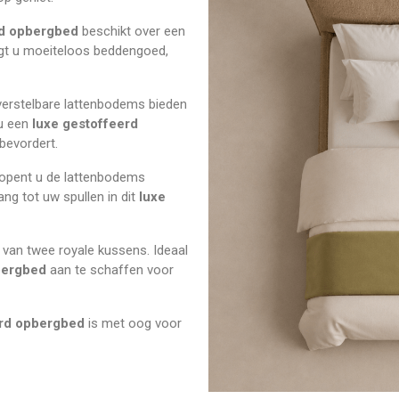
rd opbergbed
beschikt over een
rgt u moeiteloos beddengoed,
verstelbare lattenbodems bieden
 u een
luxe gestoffeerd
bevordert.
 opent u de lattenbodems
ang tot uw spullen in dit
luxe
van twee royale kussens. Ideaal
bergbed
aan te schaffen voor
erd opbergbed
is met oog voor