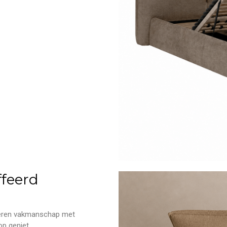
feerd
bineren vakmanschap met
p geniet.