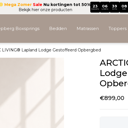
Mega Zomer
Sale
Nu kortingen tot 50%
23
06
39
07
Bekijk hier onze producten
DAGEN
UREN
MIN
SEC
pberg Boxsprings
Bedden
Matrassen
Toppers
 LIVING® Lapland Lodge Gestoffeerd Opbergbed
Accessoires
ARCTI
Lodge 
Opber
€
899,00