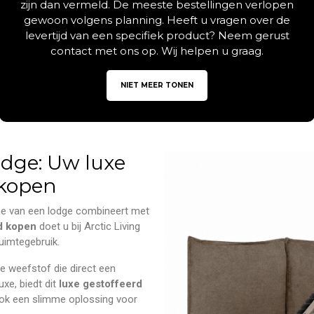
zijn dan vermeld. De meeste bestellingen verlopen
gewoon volgens planning. Heeft u vragen over de
levertijd van een specifiek product? Neem gerust
contact met ons op. Wij helpen u graag.
Beschrijving
Aanvullende informatie
NIET MEER TONEN
odge: Uw luxe
 kopen
e van een lodge combineert met
d kopen
doet u bij Arctic Living
ruimtegebruik.
e weefstof die direct een
uxe, biedt dit
luxe gestoffeerd
ook een slimme oplossing voor