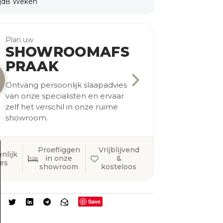
jd
8 Weken
Plan uw
SHOWROOMAFS
PRAAK
Ontvang persoonlijk slaapadvies
van onze specialisten en ervaar
zelf het verschil in onze ruime
showroom.
Proefliggen
Vrijblijvend
nlijk
in onze
&
ies
showroom
kosteloos
Save