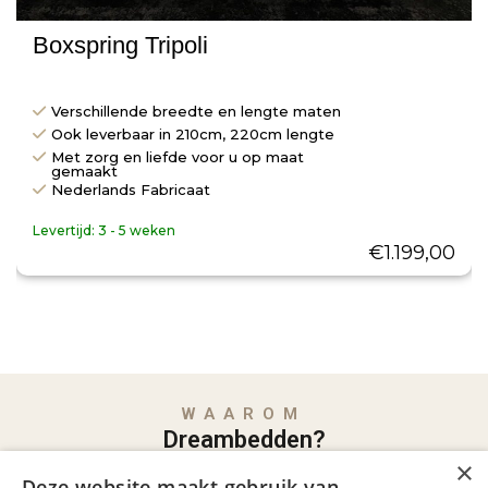
Boxspring Tripoli
Verschillende breedte en lengte maten
Ook leverbaar in 210cm, 220cm lengte
Met zorg en liefde voor u op maat
gemaakt
Nederlands Fabricaat
Levertijd:
3 - 5 weken
€
1.199,00
WAAROM
Dreambedden?
×
Deze website maakt gebruik van
Familiebedrijf met jarenlange ervaring