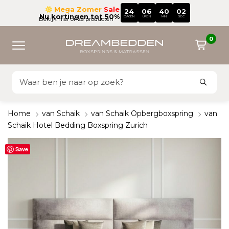
Mega Zomer
Sale
24
06
40
01
Nu kortingen tot 50%
DAGEN
UREN
MIN
SEC
Bekijk hier onze producten
0
Home
van Schaik
van Schaik Opbergboxspring
van
Schaik Hotel Bedding Boxspring Zurich
Save