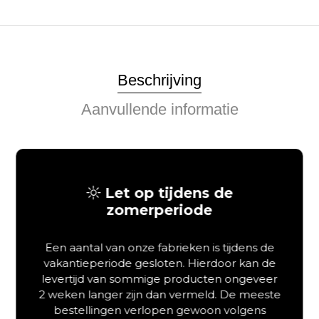
Beschrijving
Aanvullende informatie
Van Schaik Hotel Bedding
Boxspring Zurich voor
Let op tijdens de
hotelcomfort
zomerperiode
Als u op zoek bent naar een luxe hotelboxspring haalt u het
ultieme comfort direct naar uw eigen slaapkamer.
Deze
Een aantal van onze fabrieken is tijdens de
hoogwaardige boxspring combineert een royale uitstraling
vakantieperiode gesloten. Hierdoor kan de
met chique details en een werkelijk ongeëvenaard
levertijd van sommige producten ongeveer
slaapcomfort.
Dankzij het gebruik van hoogwaardige
2 weken langer zijn dan vermeld. De meeste
materialen stelt u de Boxspring Zurich bovendien volledig
bestellingen verlopen gewoon volgens
naar uw eigen wens samen.
Hierdoor geniet u van een