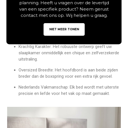
planning. Heeft u vragen over de levertijd
systeem dat comfort,
stijl en kwaliteit op het allerhoogste
van een specifiek product? Neem gerust
niveau verenigt.
contact met ons op. Wij helpen u graag.
Vakken Design:
Voorzien van een luxe hoofdbord met
vier grote rechthoekige vlakken voor een moderne
NIET MEER TONEN
look.
Krachtig Karakter:
Het robuuste ontwerp geeft uw
slaapkamer onmiddellijk een chique en zelfverzekerde
uitstraling.
Oversized Breedte:
Het hoofdbord is aan beide zijden
breder dan de boxspring voor een extra rijk gevoel.
Nederlands Vakmanschap:
Elk bed wordt met uiterste
precisie en liefde voor het vak op maat gemaakt.