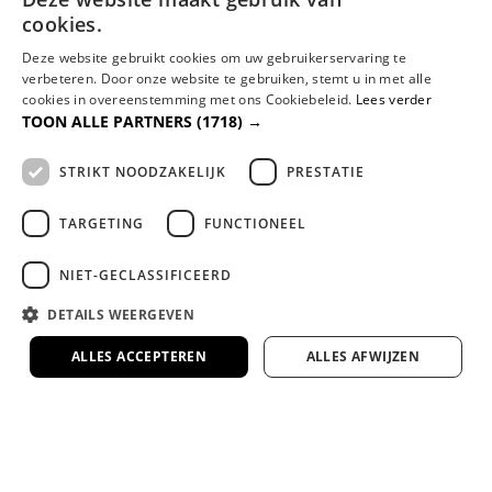
cookies.
Al jaren dé specialist in comfortabel slapen,
met persoonlijk advies en aandacht.
Deze website gebruikt cookies om uw gebruikerservaring te
verbeteren. Door onze website te gebruiken, stemt u in met alle
cookies in overeenstemming met ons Cookiebeleid.
Lees verder
Gespecialiseerd in maatwerk boxsprings en
TOON ALLE PARTNERS
(1718) →
matrassen
Volledig afgestemd op jouw lichaam en wensen
STRIKT NOODZAKELIJK
PRESTATIE
voor de perfecte nachtrust.
TARGETING
FUNCTIONEEL
Bezorgen door heel Nederland en België
NIET-GECLASSIFICEERD
Wij kunnen eventueel uw nieuwe bed
monteren en/of uw oude bed of matras
DETAILS WEERGEVEN
meenemen en afvoeren.
ALLES ACCEPTEREN
ALLES AFWIJZEN
Lange garantie en 100 dagen
omruilgarantie op onze premium
slaapmerken
Zekerheid en comfort, gegarandeerd.