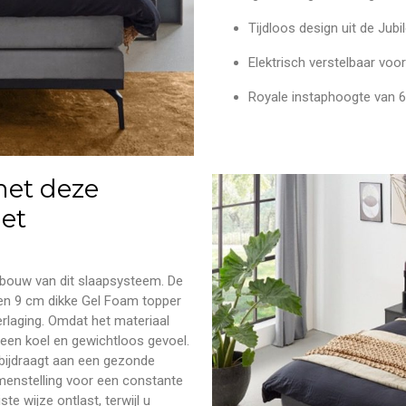
Tijdloos design uit de Jub
Elektrisch verstelbaar vo
Royale instaphoogte van 
et deze
et
opbouw van dit slaapsysteem. De
een 9 cm dikke Gel Foam topper
erlaging. Omdat het materiaal
n een koel en gewichtloos gevoel.
t bijdraagt aan een gezonde
menstelling voor een constante
e wijze ontlast, terwijl u