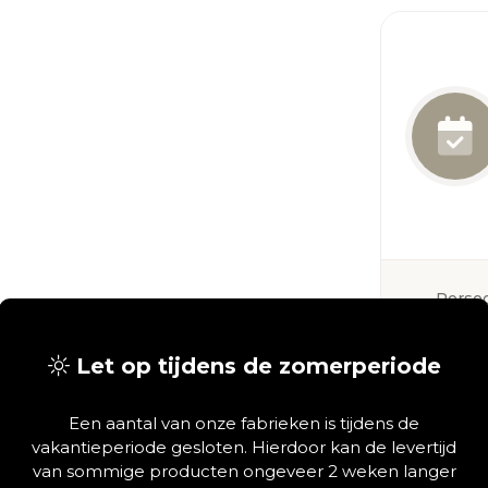
Persoo
adv
Let op tijdens de zomerperiode
Deel via
Een aantal van onze fabrieken is tijdens de
vakantieperiode gesloten. Hierdoor kan de levertijd
van sommige producten ongeveer 2 weken langer