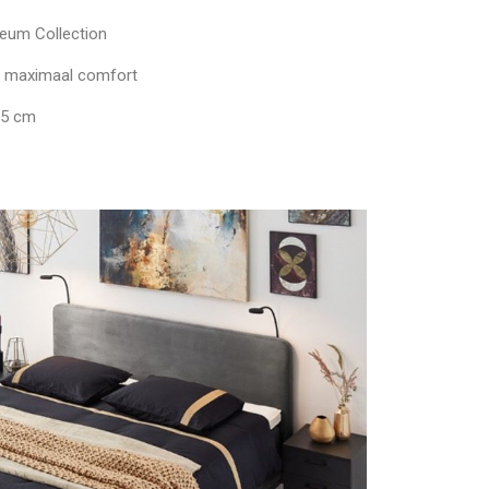
ileum Collection
or maximaal comfort
65 cm