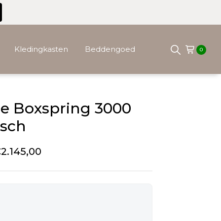
Kledingkasten
Beddengoed
0
se Boxspring 3000
isch
€
2.145,00