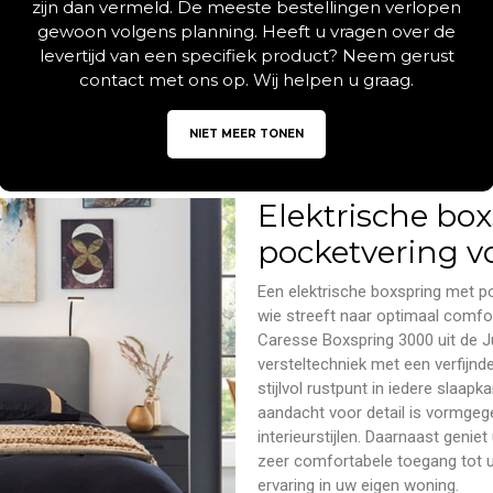
zijn dan vermeld. De meeste bestellingen verlopen
gewoon volgens planning. Heeft u vragen over de
levertijd van een specifiek product? Neem gerust
Beschrijving
Aanvullende informatie
contact met ons op. Wij helpen u graag.
NIET MEER TONEN
Elektrische bo
pocketvering 
Een elektrische boxspring met p
wie streeft naar optimaal comfor
Caresse Boxspring 3000 uit de J
versteltechniek met een verfijnde 
stijlvol rustpunt in iedere slaapk
aandacht voor detail is vormgeg
interieurstijlen.
Daarnaast geniet 
zeer comfortabele toegang tot 
ervaring in uw eigen woning.