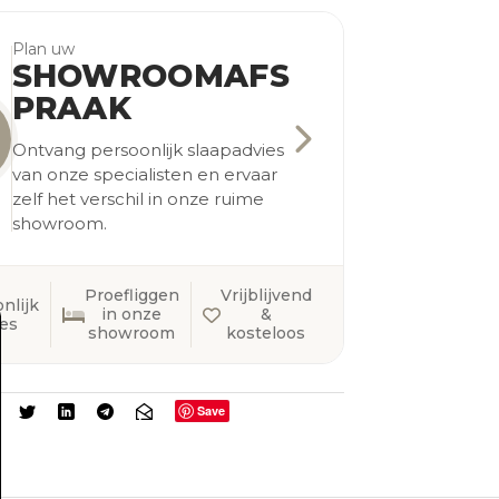
Plan uw
SHOWROOMAFS
PRAAK
Ontvang persoonlijk slaapadvies
van onze specialisten en ervaar
zelf het verschil in onze ruime
showroom.
Proefliggen
Vrijblijvend
nlijk
in onze
&
ies
showroom
kosteloos
Save