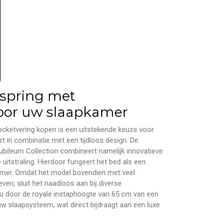
xspring met
voor uw slaapkamer
ocketvering kopen is een uitstekende keuze voor
t in combinatie met een tijdloos design.
De
ubileum Collection combineert namelijk innovatieve
uitstraling.
Hierdoor fungeert het bed als een
amer.
Omdat het model bovendien met veel
even,
sluit het naadloos aan bij diverse
u door de royale instaphoogte van 65 cm van een
uw slaapsysteem,
wat direct bijdraagt aan een luxe