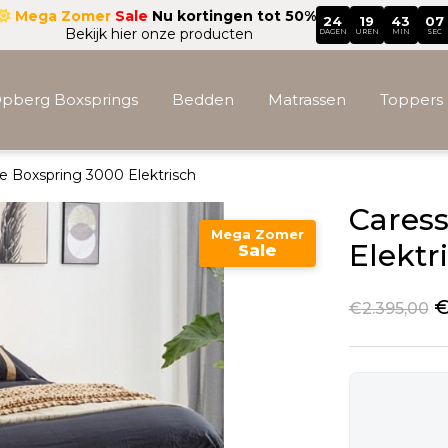
Mega Zomer
Sale
Nu kortingen tot 50%
24
19
43
05
Bekijk hier onze producten
DAGEN
UREN
MIN
SEC
pberg Boxsprings
Bedden
Matrassen
Toppers
e Boxspring 3000 Elektrisch
Accessoires
Cares
Mega Zomer
Elektr
Sale
€
2.395,00