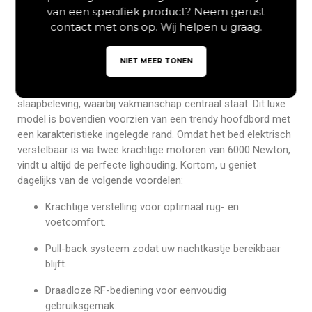
van een specifiek product? Neem gerust
Elektrische boxspring gold
contact met ons op. Wij helpen u graag.
6900 voor ergonomisch
slaapcomfort
NIET MEER TONEN
De elektrische boxspring gold 6900 biedt u een unieke
slaapbeleving, waarbij vakmanschap centraal staat. Dit luxe
model is bovendien voorzien van een trendy hoofdbord met
een karakteristieke ingelegde rand. Omdat het bed elektrisch
verstelbaar is via twee krachtige motoren van 6000 Newton,
vindt u altijd de perfecte lighouding. Kortom, u geniet
dagelijks van de volgende voordelen:
Krachtige verstelling voor optimaal rug- en
voetcomfort.
Pull-back systeem zodat uw nachtkastje bereikbaar
blijft.
Draadloze RF-bediening voor eenvoudig
gebruiksgemak.