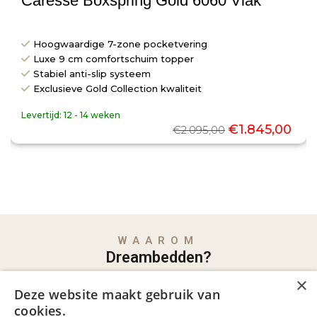
Caresse Boxspring Gold 6060 Vlak
Hoogwaardige 7-zone pocketvering
Luxe 9 cm comfortschuim topper
Stabiel anti-slip systeem
Exclusieve Gold Collection kwaliteit
Levertijd:
12 - 14 weken
€
1.845,00
€
2.095,00
WAAROM
Dreambedden?
×
Familiebedrijf met jarenlange ervaring
Deze website maakt gebruik van
Al jaren dé specialist in comfortabel slapen,
cookies.