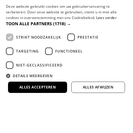
met persoonlijk advies en aandacht.
Deze website gebruikt cookies om uw gebruikerservaring te
verbeteren. Door onze website te gebruiken, stemt u in met alle
cookies in overeenstemming met ons Cookiebeleid.
Lees verder
Gespecialiseerd in maatwerk boxsprings en
TOON ALLE PARTNERS
(1718) →
matrassen
Volledig afgestemd op jouw lichaam en wensen
STRIKT NOODZAKELIJK
PRESTATIE
voor de perfecte nachtrust.
TARGETING
FUNCTIONEEL
Bezorgen door heel Nederland en België
Wij kunnen eventueel uw nieuwe bed
NIET-GECLASSIFICEERD
monteren en/of uw oude bed of matras
DETAILS WEERGEVEN
meenemen en afvoeren.
ALLES ACCEPTEREN
ALLES AFWIJZEN
Lange garantie en 100 dagen
omruilgarantie op onze premium
slaapmerken
Zekerheid en comfort, gegarandeerd.