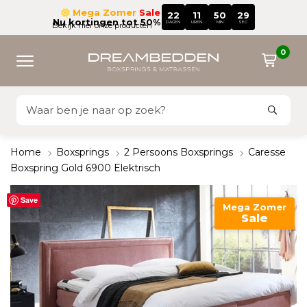
Mega Zomer
Sale
22
11
50
28
Nu kortingen tot 50%
DAGEN
UREN
MIN
SEC
Bekijk hier onze producten
0
Home
Boxsprings
2 Persoons Boxsprings
Caresse
Boxspring Gold 6900 Elektrisch
Save
Mega Zomer
Sale