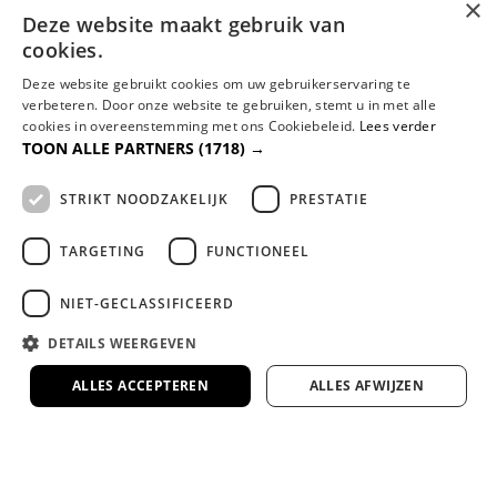
×
Deze website maakt gebruik van
cookies.
Deze website gebruikt cookies om uw gebruikerservaring te
verbeteren. Door onze website te gebruiken, stemt u in met alle
WAAROM
cookies in overeenstemming met ons Cookiebeleid.
Lees verder
Dreambedden?
TOON ALLE PARTNERS
(1718) →
Familiebedrijf met jarenlange ervaring
STRIKT NOODZAKELIJK
PRESTATIE
Al jaren dé specialist in comfortabel slapen,
met persoonlijk advies en aandacht.
TARGETING
FUNCTIONEEL
Gespecialiseerd in maatwerk boxsprings en
NIET-GECLASSIFICEERD
matrassen
DETAILS WEERGEVEN
Volledig afgestemd op jouw lichaam en wensen
voor de perfecte nachtrust.
ALLES ACCEPTEREN
ALLES AFWIJZEN
Bezorgen door heel Nederland en België
Wij kunnen eventueel uw nieuwe bed
monteren en/of uw oude bed of matras