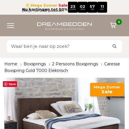
Mega Zomer
Sale
23
02
57
09
Nu kortingen tot 50%
DAGEN
UREN
MIN
SEC
Bekijk hier onze producten
0
Home
Boxsprings
2 Persoons Boxsprings
Caresse
Boxspring Gold 7000 Elektrisch
Save
Mega Zomer
Sale