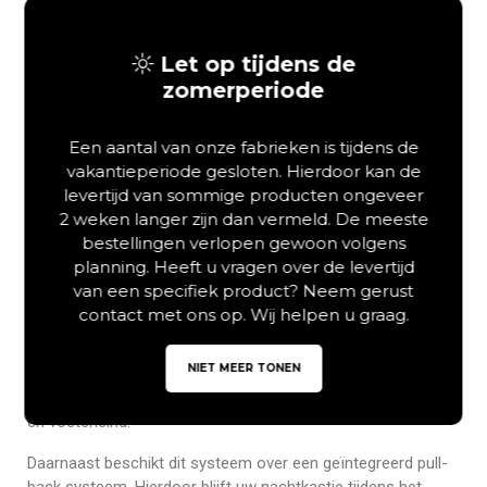
Let op tijdens de
zomerperiode
Een aantal van onze fabrieken is tijdens de
vakantieperiode gesloten. Hierdoor kan de
Elektrische boxspring gold
levertijd van sommige producten ongeveer
2 weken langer zijn dan vermeld. De meeste
7000 voor ergonomisch
bestellingen verlopen gewoon volgens
slaapcomfort
planning. Heeft u vragen over de levertijd
van een specifiek product? Neem gerust
De elektrische boxspring gold 7000 combineert
contact met ons op. Wij helpen u graag.
hoogwaardige techniek met een verfijnd, gecapitonneerd
design. Dit model uit de Gold Collection is bovendien
NIET MEER TONEN
uitgerust met twee krachtige motoren van 6000 Newton.
Hierdoor geniet u van een soepele verstelling van het hoofd-
en voeteneind.
Daarnaast beschikt dit systeem over een geïntegreerd pull-
back systeem. Hierdoor blijft uw nachtkastje tijdens het