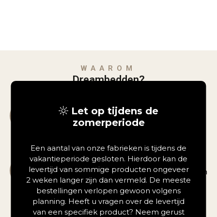
WAAROM
Dreambedden?
Familiebedrijf met jarenlange ervaring
Let op tijdens de
Al jaren dé specialist in comfortabel slapen,
zomerperiode
met persoonlijk advies en aandacht.
Een aantal van onze fabrieken is tijdens de
Gespecialiseerd in maatwerk boxsprings en
vakantieperiode gesloten. Hierdoor kan de
matrassen
levertijd van sommige producten ongeveer
Volledig afgestemd op jouw lichaam en wensen
2 weken langer zijn dan vermeld. De meeste
voor de perfecte nachtrust.
bestellingen verlopen gewoon volgens
planning. Heeft u vragen over de levertijd
van een specifiek product? Neem gerust
Bezorgen door heel Nederland en België