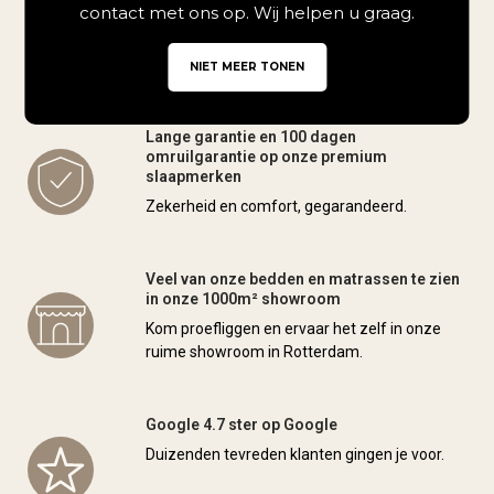
contact met ons op. Wij helpen u graag.
Wij kunnen eventueel uw nieuwe bed
monteren en/of uw oude bed of matras
meenemen en afvoeren.
NIET MEER TONEN
Lange garantie en 100 dagen
omruilgarantie op onze premium
slaapmerken
Zekerheid en comfort, gegarandeerd.
Veel van onze bedden en matrassen te zien
in onze 1000m² showroom
Kom proefliggen en ervaar het zelf in onze
ruime showroom in Rotterdam.
Google 4.7 ster op Google
Duizenden tevreden klanten gingen je voor.