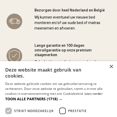
Bezorgen door heel Nederland en België
Wij kunnen eventueel uw nieuwe bed
monteren en/of uw oude bed of matras
meenemen en afvoeren.
Lange garantie en 100 dagen
omruilgarantie op onze premium
slaapmerken
Zekerheid en comfort, gegarandeerd.
×
Deze website maakt gebruik van
cookies.
Veel van onze bedden en matrassen te zien
Deze website gebruikt cookies om uw gebruikerservaring te
in onze 1000m² showroom
verbeteren. Door onze website te gebruiken, stemt u in met alle
Kom proefliggen en ervaar het zelf in onze
cookies in overeenstemming met ons Cookiebeleid.
Lees verder
ruime showroom in Rotterdam.
TOON ALLE PARTNERS
(1718) →
STRIKT NOODZAKELIJK
PRESTATIE
Google 4.7 ster op Google