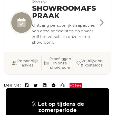
Plan uw
SHOWROOMAFS
PRAAK
Ontvang persoonlijk slaapadvies
van onze specialisten en ervaar
zelf het verschil in onze ruime
showroom.
Proefliggen
Persoonlijk
Vrijblijvend
in onze
advies
& kosteloos
showroom
Deel via
Save
Let op tijdens de
zomerperiode