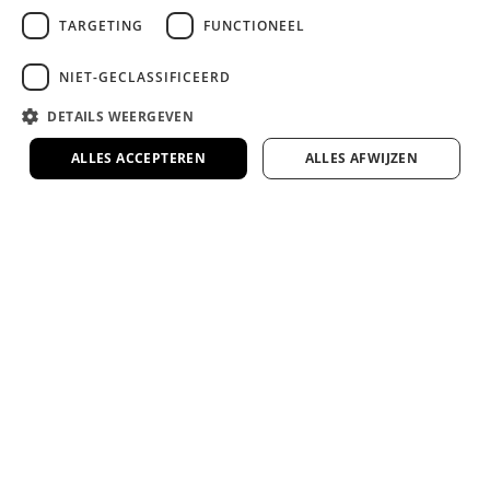
Duizenden tevreden klanten gingen je voor.
TARGETING
FUNCTIONEEL
4.7/5
NIET-GECLASSIFICEERD
DETAILS WEERGEVEN
ALLES ACCEPTEREN
ALLES AFWIJZEN
Bel ons op 010 - 3034420
Ma. t/m Vr. tussen 13u t/m 16u
Mail ons - info@dreambedden.nl
Binnen 1 dag antwoord
Whatsapp met ons
Voor vragen en advies
KOM LANGS IN ONZE SHOWROOM