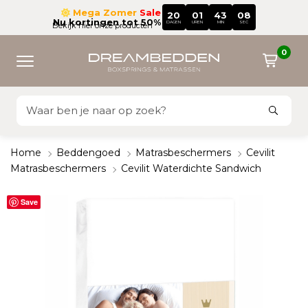
Mega Zomer
Sale
20
01
43
07
Nu kortingen tot 50%
DAGEN
UREN
MIN
SEC
Bekijk hier onze producten
0
Home
Beddengoed
Matrasbeschermers
Cevilit
Matrasbeschermers
Cevilit Waterdichte Sandwich
Save