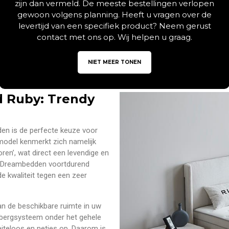
zijn dan vermeld. De meeste bestellingen verlopen
gewoon volgens planning. Heeft u vragen over de
levertijd van een specifiek product? Neem gerust
Beschrijving
Aanvullende informatie
contact met ons op. Wij helpen u graag.
NIET MEER TONEN
 Ruby: Trendy
n is de perfecte keuze voor
model kenmerkt zich namelijk
ren’, wat direct een levendige en
dat Dreambedden voortdurend
de kwaliteit tegen een zeer
n de beschikbare ruimte in uw
pbergsysteem onder het gehele
iteloos en netjes op. Daarom is