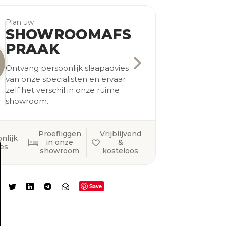
Plan uw
SHOWROOMAFS
PRAAK
Ontvang persoonlijk slaapadvies
van onze specialisten en ervaar
zelf het verschil in onze ruime
showroom.
Proefliggen
Vrijblijvend
nlijk
in onze
&
ies
showroom
kosteloos
Save