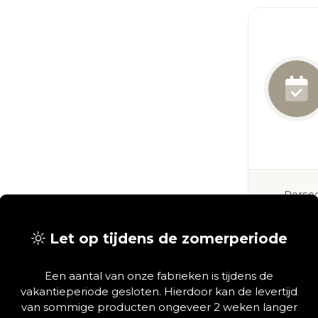
Persoo
adv
Let op tijdens de zomerperiode
Deel via
Een aantal van onze fabrieken is tijdens de
vakantieperiode gesloten. Hierdoor kan de levertijd
van sommige producten ongeveer 2 weken langer