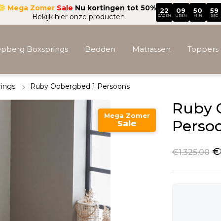
Mega Zomer
Sale
Nu kortingen tot 50%
22
09
50
57
Bekijk hier onze producten
DAGEN
UREN
MIN
SEC
pberg Boxsprings
Bedden
Matrassen
Toppers
rings
Ruby Opbergbed 1 Persoons
Accessoires
Ruby 
Mega Zomer
Perso
Sale
€
€
1.325,00