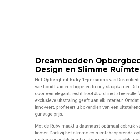
Dreambedden Opbergbed
Design en Slimme Ruimte
Het
Opbergbed Ruby 1-persoons
van Dreambedde
wie houdt van een hippe en trendy slaapkamer. Dit 
door een elegant, recht hoofdbord met sfeervolle ‘o
exclusieve uitstraling geeft aan elk interieur. Om
innoveert, profiteert u bovendien van een uitsteken
gunstige prijs.
Met de Ruby maakt u daarnaast optimaal gebruik va
kamer. Dankzij het slimme en ruimtebesparende o
matrasoppervlak bergt u al uw spullen namelijk moe