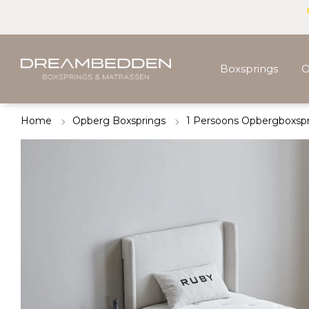
Boxsprings
O
Home
Opberg Boxsprings
1 Persoons Opbergboxsp