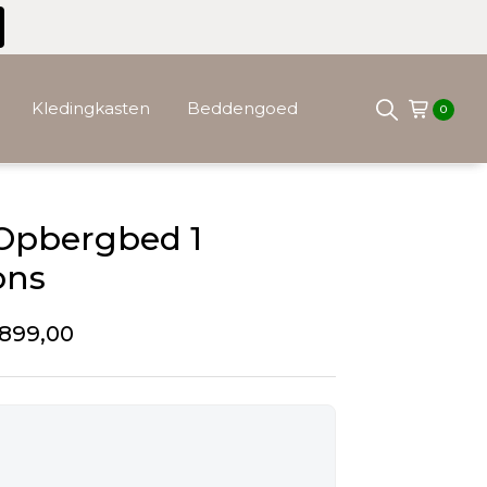
Kledingkasten
Beddengoed
0
Opbergbed 1
ons
899,00