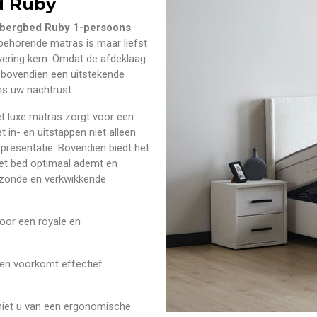
 Ruby
bergbed Ruby 1-persoons
jbehorende matras is maar liefst
ering kern. Omdat de afdeklaag
 bovendien een uitstekende
ns uw nachtrust.
t luxe matras zorgt voor een
 in- en uitstappen niet alleen
presentatie. Bovendien biedt het
et bed optimaal ademt en
ezonde en verkwikkende
oor een royale en
e en voorkomt effectief
iet u van een ergonomische