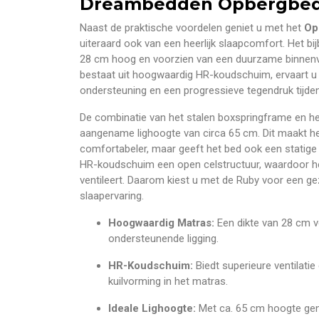
Dreambedden Opbergbed
Naast de praktische voordelen geniet u met het
Op
uiteraard ook van een heerlijk slaapcomfort. Het bi
28 cm hoog en voorzien van een duurzame binnenv
bestaat uit hoogwaardig HR-koudschuim, ervaart u
ondersteuning en een progressieve tegendruk tijde
De combinatie van het stalen boxspringframe en he
aangename lighoogte van circa 65 cm. Dit maakt het
comfortabeler, maar geeft het bed ook een statige 
HR-koudschuim een open celstructuur, waardoor h
ventileert. Daarom kiest u met de Ruby voor een g
slaapervaring.
Hoogwaardig Matras:
Een dikte van 28 cm v
ondersteunende ligging.
HR-Koudschuim:
Biedt superieure ventilati
kuilvorming in het matras.
Ideale Lighoogte:
Met ca. 65 cm hoogte gen