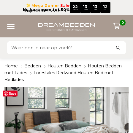
Mega Zomer
Sale
22
13
13
12
Nu kortingen tot 50%
DAGEN
UREN
MIN
SEC
Bekijk hier onze producten
0
Home
Bedden
Houten Bedden
Houten Bedden
met Lades
Forestales Redwood Houten Bed met
Bedlades
Save