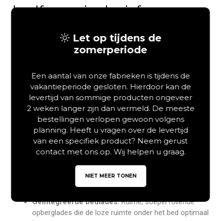
bedframe inclusief
verborgen opbergruimte
Let op tijdens de
Wilt u een
houten bed kopen
dat natuurlijke schoonheid,
zomerperiode
een gewichtloos design en functionele opbergruimte
moeiteloos verenigt? Het Forestales Redwood
Een aantal van onze fabrieken is tijdens de
tweepersoons houten ledikant is de ideale keuze voor wie
vakantieperiode gesloten. Hierdoor kan de
rust, minimalisme en praktische efficiëntie in de slaapkamer
levertijd van sommige producten ongeveer
verlangt. Dit unieke meubelstuk is vervaardigd uit 100%
2 weken langer zijn dan vermeld. De meeste
massief wild eikenhout en wekt door zijn slimme,
bestellingen verlopen gewoon volgens
terugliggende constructie de indruk dat het elegant in de
planning. Heeft u vragen over de levertijd
ruimte zweeft. Door te kiezen voor dit innovatieve model
van een specifiek product? Neem gerust
investeert u in een opgeruimde, gezonde slaapomgeving en
contact met ons op. Wij helpen u graag.
oersterk comfort tegen een zeer aantrekkelijke online prijs.
100% massief wild eiken:
Hoogwaardig geselecteerd
NIET MEER TONEN
hout met een stabiele dikte van 2,5 cm.
Geïntegreerde bedlades:
Ruime, soepel rollende
opberglades die de loze ruimte onder het bed optimaal