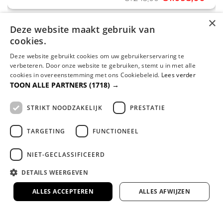
×
Deze website maakt gebruik van
cookies.
Deze website gebruikt cookies om uw gebruikerservaring te
verbeteren. Door onze website te gebruiken, stemt u in met alle
WAAROM
cookies in overeenstemming met ons Cookiebeleid.
Lees verder
Dreambedden?
TOON ALLE PARTNERS
(1718) →
Familiebedrijf met jarenlange ervaring
STRIKT NOODZAKELIJK
PRESTATIE
Al jaren dé specialist in comfortabel slapen,
met persoonlijk advies en aandacht.
TARGETING
FUNCTIONEEL
NIET-GECLASSIFICEERD
Gespecialiseerd in maatwerk boxsprings en
matrassen
DETAILS WEERGEVEN
Volledig afgestemd op jouw lichaam en wensen
voor de perfecte nachtrust.
ALLES ACCEPTEREN
ALLES AFWIJZEN
Bezorgen door heel Nederland en België