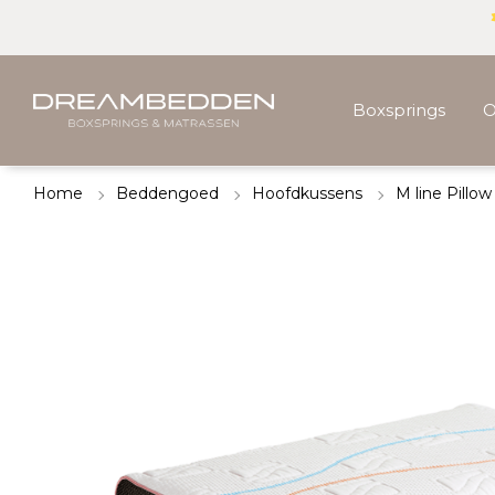
Boxsprings
O
Home
Beddengoed
Hoofdkussens
M line Pillo