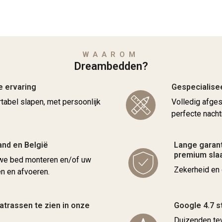
WAAROM
Dreambedden?
e ervaring
Gespecialise
rtabel slapen, met persoonlijk
Volledig afge
perfecte nacht
and en België
Lange garant
premium sl
uwe bed monteren en/of uw
Zekerheid en 
 en afvoeren.
trassen te zien in onze
Google 4.7 s
Duizenden tev