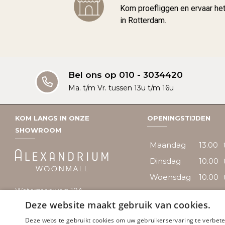
Kom proefliggen en ervaar he
in Rotterdam.
Bel ons op 010 - 3034420
Ma. t/m Vr. tussen 13u t/m 16u
KOM LANGS IN ONZE
OPENINGSTIJDEN
SHOWROOM
Maandag
13.00
Dinsdag
10.00
Woensdag
10.00
Watermanweg 19A
Donderdag
10.00
Deze website maakt gebruik van cookies.
(begane grond)
Vrijdag
10.00
3067GA Rotterdam
Deze website gebruikt cookies om uw gebruikerservaring te verbeter