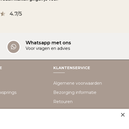
4.7/5
Whatsapp met ons
Voor vragen en advies
E
KLANTENSERVICE
Algemene voorwaarden
xsprings
Bezorging informatie
Retouren
Disclaimer
×
n
Privacy policy