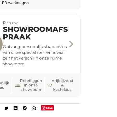
jd
10 werkdagen
Plan uw
SHOWROOMAFS
PRAAK
Ontvang persoonlijk slaapadvies
van onze specialisten en ervaar
zelf het verschil in onze ruime
showroom.
Proefliggen
Vrijblijvend
nlijk
in onze
&
ies
showroom
kosteloos
Save