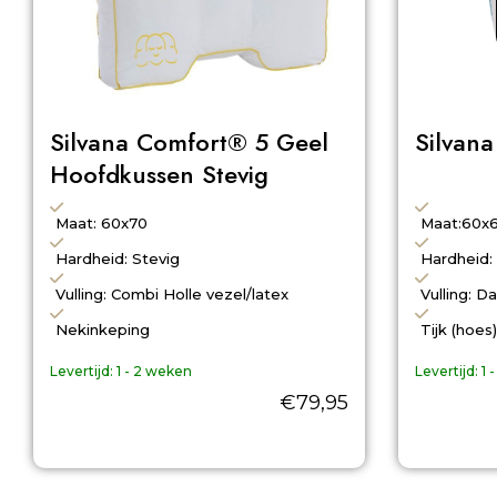
Silvana Comfort® 5 Geel
Silvan
Hoofdkussen Stevig
Maat: 60x70
Maat:60x
Hardheid: Stevig
Hardheid:
Vulling: Combi Holle vezel/latex
Vulling: D
Nekinkeping
Tijk (hoes
Levertijd:
1 - 2 weken
Levertijd:
1 
€
79,95