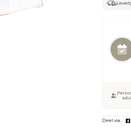
Leverti
Persoo
adv
Deel via