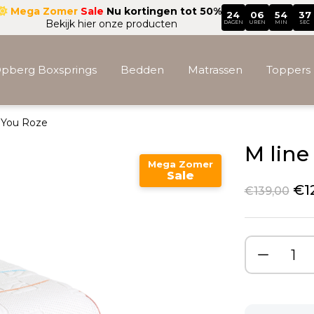
Mega Zomer
Sale
Nu kortingen tot 50%
24
06
54
36
Bekijk hier onze producten
DAGEN
UREN
MIN
SEC
pberg Boxsprings
Bedden
Matrassen
Toppers
w You Roze
Accessoires
M line
Mega Zomer
Sale
€
1
€
139,00