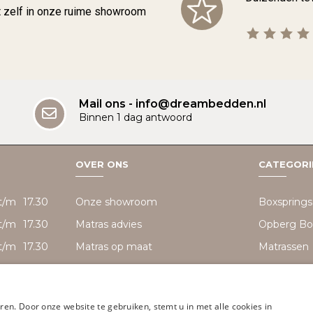
t zelf in onze ruime showroom
Mail ons - info@dreambedden.nl
Binnen 1 dag antwoord
OVER ONS
CATEGORI
t/m
17.30
Onze showroom
Boxsprings
t/m
17.30
Matras advies
Opberg Bo
t/m
17.30
Matras op maat
Matrassen
t/m
17.30
Dreambedden Groothandel
Toppers
t/m
17.30
Ledikante
en. Door onze website te gebruiken, stemt u in met alle cookies in
3D rondleiding