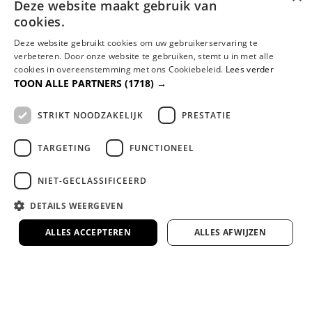
Bel ons op 010 - 3034420
Deze website maakt gebruik van
Ma. t/m Vr. tussen 13u t/m 16u
cookies.
Deze website gebruikt cookies om uw gebruikerservaring te
verbeteren. Door onze website te gebruiken, stemt u in met alle
Mail ons - info@dreambedden.nl
cookies in overeenstemming met ons Cookiebeleid.
Lees verder
Binnen 1 dag antwoord
TOON ALLE PARTNERS
(1718) →
STRIKT NOODZAKELIJK
PRESTATIE
Whatsapp met ons
Voor vragen en advies
TARGETING
FUNCTIONEEL
NIET-GECLASSIFICEERD
KOM LANGS IN ONZE SHOWROOM
DETAILS WEERGEVEN
ALLES ACCEPTEREN
ALLES AFWIJZEN
Watermanweg 19A
(begane grond)