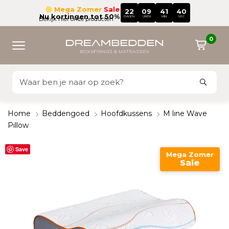
Mega Zomer
Sale
22
09
41
40
Nu kortingen tot 50%
DAGEN
UREN
MIN
SEC
Bekijk hier onze producten
0
Home
Beddengoed
Hoofdkussens
M line Wave
Pillow
Save
Mega Zomer
Sale