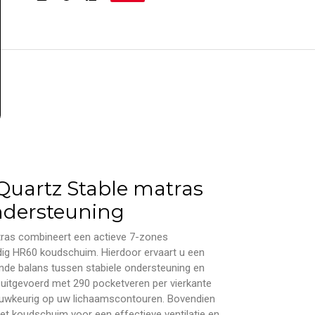
Quartz Stable matras
ondersteuning
tras combineert een actieve 7-zones
g HR60 koudschuim. Hierdoor ervaart u een
nde balans tussen stabiele ondersteuning en
 uitgevoerd met 290 pocketveren per vierkante
nauwkeurig op uw lichaamscontouren. Bovendien
et koudschuim voor een effectieve ventilatie en