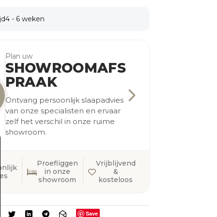
jd
4 - 6 weken
Plan uw
SHOWROOMAFS
PRAAK
Ontvang persoonlijk slaapadvies
van onze specialisten en ervaar
zelf het verschil in onze ruime
showroom.
Proefliggen
Vrijblijvend
nlijk
in onze
&
ies
showroom
kosteloos
Save