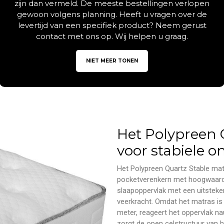
zijn dan vermeld. De meeste bestellingen verlopen
gewoon volgens planning. Heeft u vragen over de
levertijd van een specifiek product? Neem gerust
contact met ons op. Wij helpen u graag.
NIET MEER TONEN
Beschrijving
Aanvullende informatie
Het Polypreen 
voor stabiele 
Het Polypreen Quartz Stable ma
pocketverenkern met hoogwaardi
slaapoppervlak met een uitsteke
veerkracht. Omdat het matras is
meter, reageert het oppervlak 
zorgt de open celstructuur van h