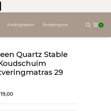
Kledingkasten
Beddengoed
0
een Quartz Stable
Koudschuim
tveringmatras 29
19,00