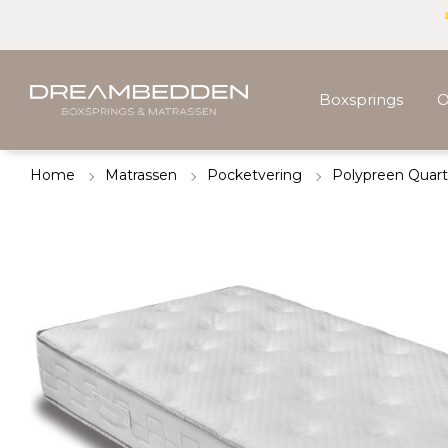
Boxsprings
O
Home
Matrassen
Pocketvering
Polypreen Quar