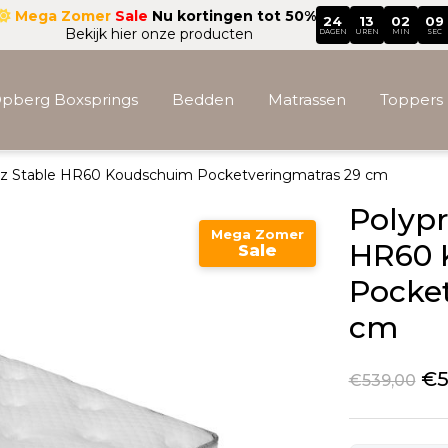
Mega Zomer
Sale
Nu kortingen tot 50%
24
13
02
07
Bekijk hier onze producten
DAGEN
UREN
MIN
SEC
pberg Boxsprings
Bedden
Matrassen
Toppers
tz Stable HR60 Koudschuim Pocketveringmatras 29 cm
Accessoires
Polypr
Mega Zomer
HR60 
Sale
Pocke
cm
€
5
€
539,00