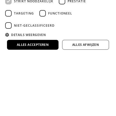
STRIKT NOODZAKELIJK
PRESTATIE
Lange garantie en 100 dagen
omruilgarantie op onze premium
TARGETING
FUNCTIONEEL
slaapmerken
Zekerheid en comfort, gegarandeerd.
NIET-GECLASSIFICEERD
DETAILS WEERGEVEN
Veel van onze bedden en matrassen te zien
ALLES ACCEPTEREN
ALLES AFWIJZEN
in onze 1000m² showroom
Kom proefliggen en ervaar het zelf in onze
ruime showroom in Rotterdam.
Google 4.7 ster op Google
Duizenden tevreden klanten gingen je voor.
4.7/5