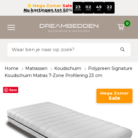
Mega Zomer
Sale
23
02
49
22
Nu kortingen tot 50%
DAGEN
UREN
MIN
SEC
Bekijk hier onze producten
0
Home
Matrassen
Koudschuim
Polypreen Signature
Koudschuim Matras 7-Zone Profilering 23 cm
Save
Mega Zomer
Sale