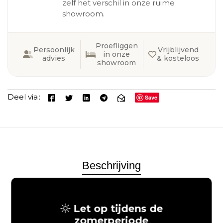
zelf het verschil in onze ruime
showroom.
Proefliggen
Persoonlijk
Vrijblijvend
in onze
advies
& kosteloos
showroom
Deel via
Save
Beschrijving
Aanvullende informatie
Let op tijdens de
zomerperiode