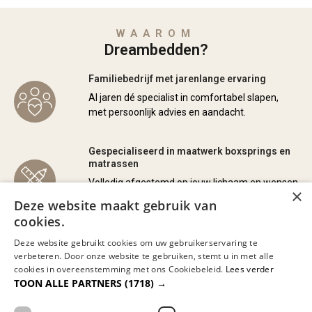
WAAROM
Dreambedden?
Familiebedrijf met jarenlange ervaring
Al jaren dé specialist in comfortabel slapen,
met persoonlijk advies en aandacht.
Gespecialiseerd in maatwerk boxsprings en
matrassen
Volledig afgestemd op jouw lichaam en wensen
×
voor de perfecte nachtrust.
Deze website maakt gebruik van
cookies.
Bezorgen door heel Nederland en België
Deze website gebruikt cookies om uw gebruikerservaring te
verbeteren. Door onze website te gebruiken, stemt u in met alle
Wij kunnen eventueel uw nieuwe bed
cookies in overeenstemming met ons Cookiebeleid.
Lees verder
monteren en/of uw oude bed of matras
TOON ALLE PARTNERS
(1718) →
meenemen en afvoeren.