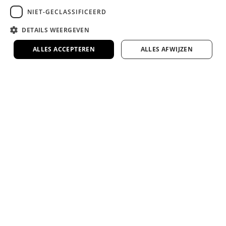
NIET-GECLASSIFICEERD
DETAILS WEERGEVEN
ALLES ACCEPTEREN
ALLES AFWIJZEN
Watermanweg 19A
(begane grond)
3067GA Rotterdam
Routeplanner
kvk: 63557320
btw: NL855290341B01
OPENINGSTIJDEN
Maandag
13.00
t/m
17.30
Dinsdag
10.00
t/m
17.30