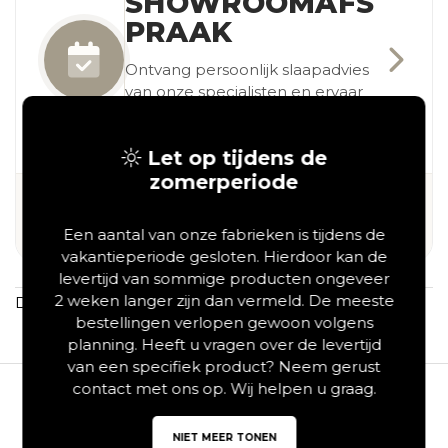
SHOWROOMAFS
PRAAK
Ontvang persoonlijk slaapadvies
van onze specialisten en ervaar
zelf het verschil in onze ruime
showroom.
Let op tijdens de
zomerperiode
Proefliggen
Persoonlijk
Vrijblijvend
in onze
advies
& kosteloos
Een aantal van onze fabrieken is tijdens de
showroom
vakantieperiode gesloten. Hierdoor kan de
levertijd van sommige producten ongeveer
2 weken langer zijn dan vermeld. De meeste
Deel via
Save
bestellingen verlopen gewoon volgens
planning. Heeft u vragen over de levertijd
van een specifiek product? Neem gerust
contact met ons op. Wij helpen u graag.
Beschrijving
NIET MEER TONEN