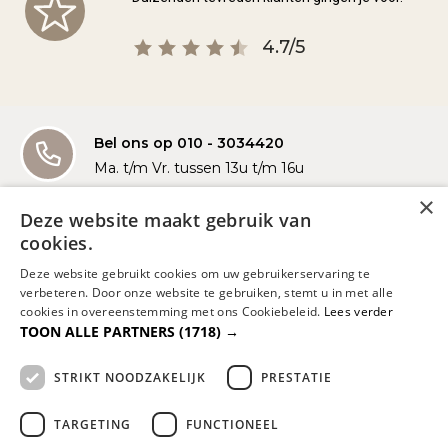
4.7/5
Bel ons op 010 - 3034420
Ma. t/m Vr. tussen 13u t/m 16u
×
Deze website maakt gebruik van
Mail ons - info@dreambedden.nl
cookies.
Binnen 1 dag antwoord
Deze website gebruikt cookies om uw gebruikerservaring te
verbeteren. Door onze website te gebruiken, stemt u in met alle
Whatsapp met ons
cookies in overeenstemming met ons Cookiebeleid.
Lees verder
TOON ALLE PARTNERS
(1718) →
Voor vragen en advies
STRIKT NOODZAKELIJK
PRESTATIE
KOM LANGS IN ONZE SHOWROOM
TARGETING
FUNCTIONEEL