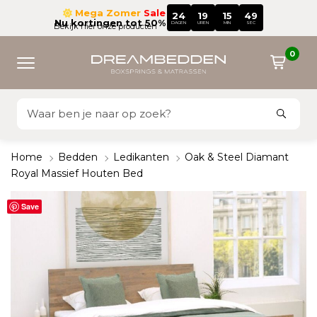
Mega Zomer
Sale
24
19
15
48
Nu kortingen tot 50%
DAGEN
UREN
MIN
SEC
Bekijk hier onze producten
0
Home
Bedden
Ledikanten
Oak & Steel Diamant
Royal Massief Houten Bed
Save