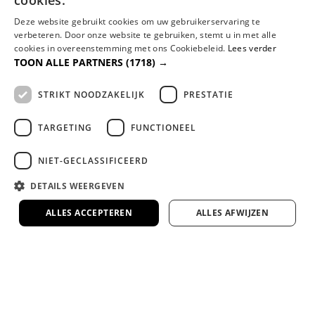
cookies.
Levertijd:
6 - 8 weken
€
499,00
Deze website gebruikt cookies om uw gebruikerservaring te
verbeteren. Door onze website te gebruiken, stemt u in met alle
cookies in overeenstemming met ons Cookiebeleid.
Lees verder
TOON ALLE PARTNERS
(1718) →
STRIKT NOODZAKELIJK
PRESTATIE
WAAROM
TARGETING
FUNCTIONEEL
Dreambedden?
NIET-GECLASSIFICEERD
Familiebedrijf met jarenlange ervaring
DETAILS WEERGEVEN
Al jaren dé specialist in comfortabel slapen,
met persoonlijk advies en aandacht.
ALLES ACCEPTEREN
ALLES AFWIJZEN
Gespecialiseerd in maatwerk boxsprings en
matrassen
Volledig afgestemd op jouw lichaam en wensen
voor de perfecte nachtrust.