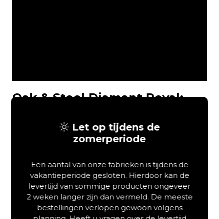
Oak & Steel Diamant Royal:
Scandinavisch Design in
Massief Eiken
Let op tijdens de
zomerperiode
Het
Oak & Steel Diamant Royal Bed
is een prachtig
massief eiken ledikant met een strakke, moderne uitstraling.
Dit bed combineert namelijk tijdloos Scandinavisch design
Een aantal van onze fabrieken is tijdens de
met de onverwoestbare kwaliteit van echt eikenhout. Omdat
vakantieperiode gesloten. Hierdoor kan de
het bed verkrijgbaar is in maar liefst vijf verschillende
levertijd van sommige producten ongeveer
houtkleuren, past het moeiteloos in elk interieur. Of u nu
2 weken langer zijn dan vermeld. De meeste
kiest voor een lichte, natuurlijke tint of een diepe, donkere
bestellingen verlopen gewoon volgens
kleur: de Diamant Royal vormt altijd een stijlvol middelpunt.
planning. Heeft u vragen over de levertijd