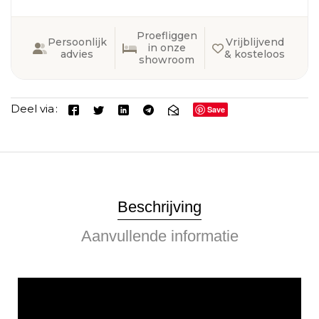
Proefliggen
Persoonlijk
Vrijblijvend
in onze
advies
& kosteloos
showroom
Deel via
Save
Beschrijving
Aanvullende informatie