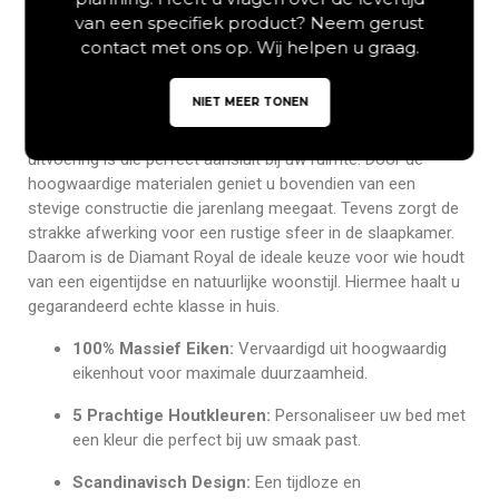
Kortom, dit bed is een duurzame investering in zowel design
van een specifiek product? Neem gerust
als slaapcomfort.
contact met ons op. Wij helpen u graag.
Wat dit bed zo bijzonder maakt, zijn de
NIET MEER TONEN
personalisatiemogelijkheden die het biedt. Het ledikant is
namelijk leverbaar in diverse maten, zodat er altijd een
uitvoering is die perfect aansluit bij uw ruimte. Door de
hoogwaardige materialen geniet u bovendien van een
stevige constructie die jarenlang meegaat. Tevens zorgt de
strakke afwerking voor een rustige sfeer in de slaapkamer.
Daarom is de Diamant Royal de ideale keuze voor wie houdt
van een eigentijdse en natuurlijke woonstijl. Hiermee haalt u
gegarandeerd echte klasse in huis.
100% Massief Eiken:
Vervaardigd uit hoogwaardig
eikenhout voor maximale duurzaamheid.
5 Prachtige Houtkleuren:
Personaliseer uw bed met
een kleur die perfect bij uw smaak past.
Scandinavisch Design:
Een tijdloze en