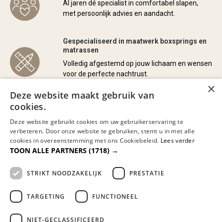
Al jaren dé specialist in comfortabel slapen,
met persoonlijk advies en aandacht.
Gespecialiseerd in maatwerk boxsprings en
matrassen
Volledig afgestemd op jouw lichaam en wensen
voor de perfecte nachtrust.
×
Deze website maakt gebruik van
Bezorgen door heel Nederland en België
cookies.
Wij kunnen eventueel uw nieuwe bed
Deze website gebruikt cookies om uw gebruikerservaring te
monteren en/of uw oude bed of matras
verbeteren. Door onze website te gebruiken, stemt u in met alle
meenemen en afvoeren.
cookies in overeenstemming met ons Cookiebeleid.
Lees verder
TOON ALLE PARTNERS
(1718) →
Lange garantie en 100 dagen
STRIKT NOODZAKELIJK
PRESTATIE
omruilgarantie op onze premium
slaapmerken
TARGETING
FUNCTIONEEL
Zekerheid en comfort, gegarandeerd.
NIET-GECLASSIFICEERD