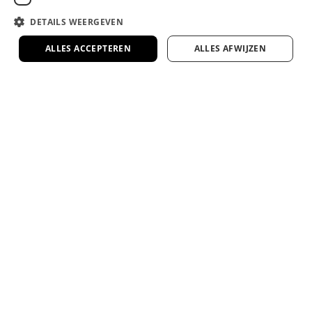
Veel van onze bedden en matrassen te zien
DETAILS WEERGEVEN
in onze 1000m² showroom
ALLES ACCEPTEREN
ALLES AFWIJZEN
Kom proefliggen en ervaar het zelf in onze
ruime showroom in Rotterdam.
Google 4.7 ster op Google
Duizenden tevreden klanten gingen je voor.
4.7/5
Bel ons op 010 - 3034420
Ma. t/m Vr. tussen 13u t/m 16u
Mail ons - info@dreambedden.nl
Binnen 1 dag antwoord