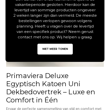
vakantieperiode gesloten. Hierdoor kan de
levertijd van sommige producten ongeveer
2 weken langer zijn dan vermeld. De meeste
bestellingen verlopen gewoon volgens
planning. Heeft u vragen over de levertijd
van een specifiek product? Neem gerust
contact met ons op. Wij helpen u graag.
NIET MEER TONEN
Primaviera Deluxe
Egyptisch Katoen Uni
Dekbedovertrek – Luxe en
Comfort in Één
Ervaar de perfecte samensmelting van stijl en comfort met