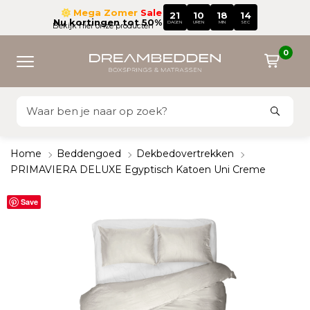
Mega Zomer
Sale
21
10
18
13
Nu kortingen tot 50%
DAGEN
UREN
MIN
SEC
Bekijk hier onze producten
0
Home
Beddengoed
Dekbedovertrekken
PRIMAVIERA DELUXE Egyptisch Katoen Uni Creme
Save