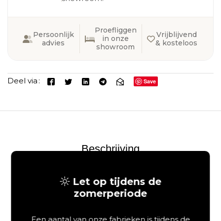
Proefliggen
Persoonlijk
Vrijblijvend
in onze
advies
& kosteloos
showroom
Deel via
Save
Beschrijving
Aanvullende informatie
Let op tijdens de
zomerperiode
Een aantal van onze fabrieken is tijdens de