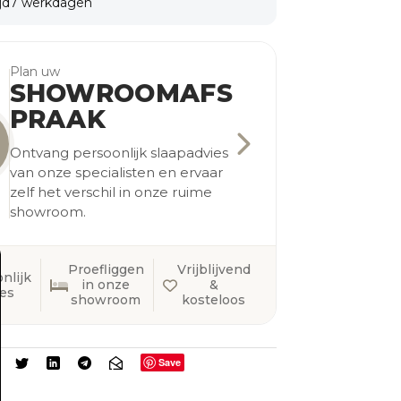
jd
7 werkdagen
Plan uw
SHOWROOMAFS
PRAAK
Ontvang persoonlijk slaapadvies
van onze specialisten en ervaar
zelf het verschil in onze ruime
showroom.
Proefliggen
Vrijblijvend
nlijk
in onze
&
ies
showroom
kosteloos
Save