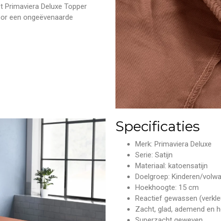
et Primaviera Deluxe Topper
oor een ongeëvenaarde
Specificaties
Merk: Primaviera Deluxe
Serie: Satijn
Materiaal: katoensatijn
Doelgroep: Kinderen/volw
Hoekhoogte: 15 cm
Reactief gewassen (verkleu
Zacht, glad, ademend en he
Superzacht geweven