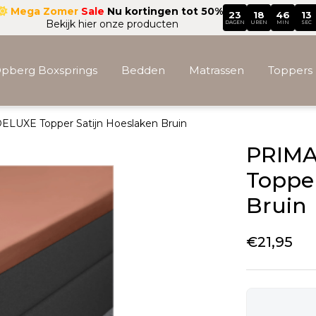
Mega Zomer
Sale
Nu kortingen tot 50%
23
18
46
11
Bekijk hier onze producten
DAGEN
UREN
MIN
SEC
pberg Boxsprings
Bedden
Matrassen
Toppers
LUXE Topper Satijn Hoeslaken Bruin
Accessoires
PRIMA
Topper
Bruin
€
21,95