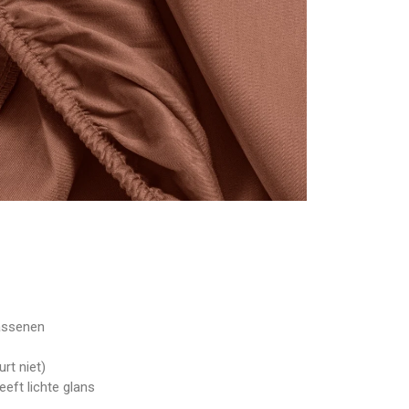
assenen
rt niet)
eft lichte glans