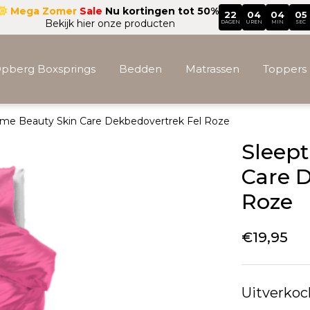
Mega Zomer
Sale
Nu kortingen tot 50%
22
04
04
03
Bekijk hier onze producten
DAGEN
UREN
MIN
SEC
pberg Boxsprings
Bedden
Matrassen
Toppers
ime Beauty Skin Care Dekbedovertrek Fel Roze
Accessoires
Sleept
Care D
Roze
€
19,95
Uitverkoc