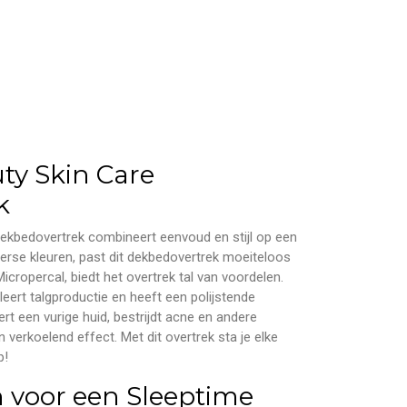
ty Skin Care
k
Dekbedovertrek combineert eenvoud en stijl op een
iverse kleuren, past dit dekbedovertrek moeiteloos
icropercal, biedt het overtrek tal van voordelen.
uleert talgproductie en heeft een polijstende
rt een vurige huid, bestrijdt acne en andere
 verkoelend effect. Met dit overtrek sta je elke
p!
 voor een Sleeptime