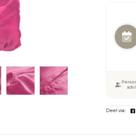
Persoo
adv
Deel via