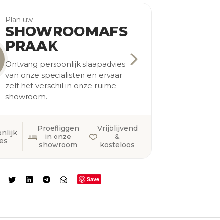
Plan uw
SHOWROOMAFS
PRAAK
Ontvang persoonlijk slaapadvies
van onze specialisten en ervaar
zelf het verschil in onze ruime
showroom.
Proefliggen
Vrijblijvend
nlijk
in onze
&
ies
showroom
kosteloos
Save