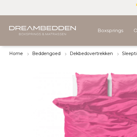
Boxsprings
O
Home
Beddengoed
Dekbedovertrekken
Sleept