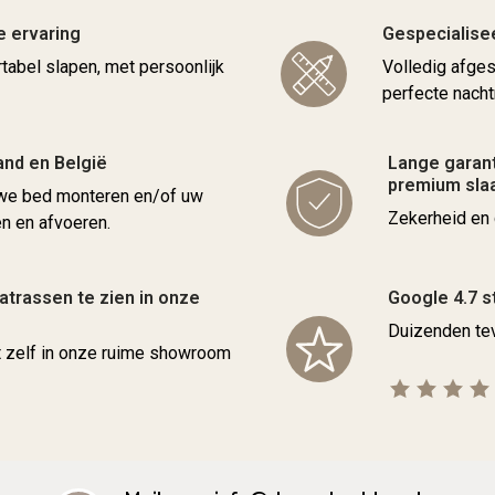
e ervaring
Gespecialise
rtabel slapen, met persoonlijk
Volledig afge
perfecte nacht
and en België
Lange garant
premium sl
uwe bed monteren en/of uw
Zekerheid en 
 en afvoeren.
trassen te zien in onze
Google 4.7 s
Duizenden tev
t zelf in onze ruime showroom