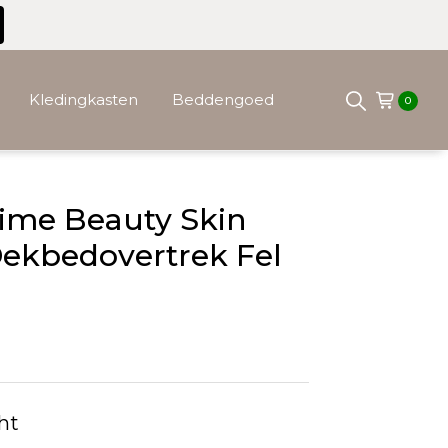
Kledingkasten
Beddengoed
0
ime Beauty Skin
ekbedovertrek Fel
ht