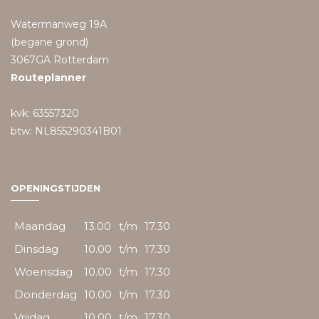
Watermanweg 19A
(begane grond)
3067GA Rotterdam
Routeplanner
kvk: 63557320
btw: NL855290341B01
OPENINGSTIJDEN
Maandag
13.00
t/m
17.30
Dinsdag
10.00
t/m
17.30
Woensdag
10.00
t/m
17.30
Donderdag
10.00
t/m
17.30
Vrijdag
10.00
t/m
17.30