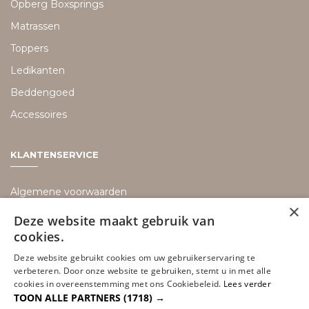
Opberg Boxsprings
Matrassen
Toppers
Ledikanten
Beddengoed
Accessoires
KLANTENSERVICE
Algemene voorwaarden
×
Bezorging informatie
Deze website maakt gebruik van
cookies.
Retouren
Disclaimer
Deze website gebruikt cookies om uw gebruikerservaring te
verbeteren. Door onze website te gebruiken, stemt u in met alle
Privacy policy
cookies in overeenstemming met ons Cookiebeleid.
Lees verder
TOON ALLE PARTNERS
(1718) →
Betaalmethoden