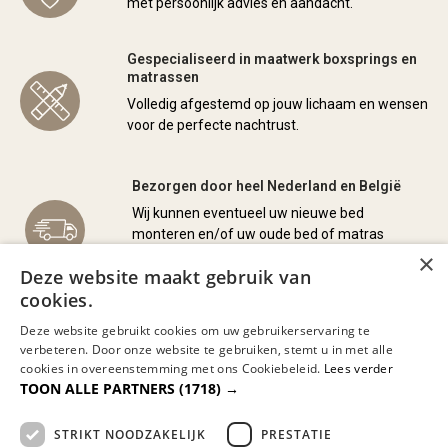
met persoonlijk advies en aandacht.
Gespecialiseerd in maatwerk boxsprings en
matrassen
Volledig afgestemd op jouw lichaam en wensen
voor de perfecte nachtrust.
Bezorgen door heel Nederland en België
Wij kunnen eventueel uw nieuwe bed
monteren en/of uw oude bed of matras
meenemen en afvoeren.
×
Deze website maakt gebruik van
cookies.
Lange garantie en 100 dagen
Deze website gebruikt cookies om uw gebruikerservaring te
omruilgarantie op onze premium
verbeteren. Door onze website te gebruiken, stemt u in met alle
slaapmerken
cookies in overeenstemming met ons Cookiebeleid.
Lees verder
Zekerheid en comfort, gegarandeerd.
TOON ALLE PARTNERS
(1718) →
STRIKT NOODZAKELIJK
PRESTATIE