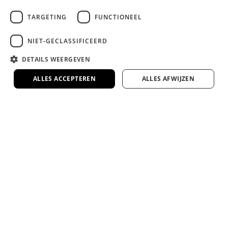
Veel van onze bedden en matrassen te zien
in onze 1000m² showroom
TARGETING
FUNCTIONEEL
Kom proefliggen en ervaar het zelf in onze
ruime showroom in Rotterdam.
NIET-GECLASSIFICEERD
DETAILS WEERGEVEN
Google 4.7 ster op Google
ALLES ACCEPTEREN
ALLES AFWIJZEN
Duizenden tevreden klanten gingen je voor.
4.7/5
Bel ons op 010 - 3034420
Ma. t/m Vr. tussen 13u t/m 16u
Mail ons - info@dreambedden.nl
Binnen 1 dag antwoord