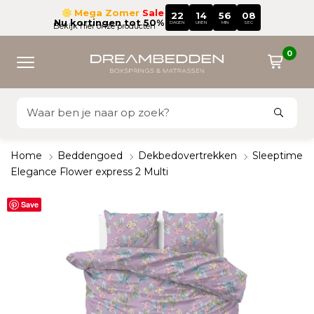
Mega Zomer
Sale
22
14
56
07
Nu kortingen tot 50%
DAGEN
UREN
MIN
SEC
Bekijk hier onze producten
0
Home
Beddengoed
Dekbedovertrekken
Sleeptime
Elegance Flower express 2 Multi
Save