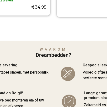
- 2 weken
€
34,95
WAAROM
Dreambedden?
e ervaring
Gespecialise
rtabel slapen, met persoonlijk
Volledig afge
perfecte nacht
and en België
Lange garant
premium sl
uwe bed monteren en/of uw
Zekerheid en 
 en afvoeren.