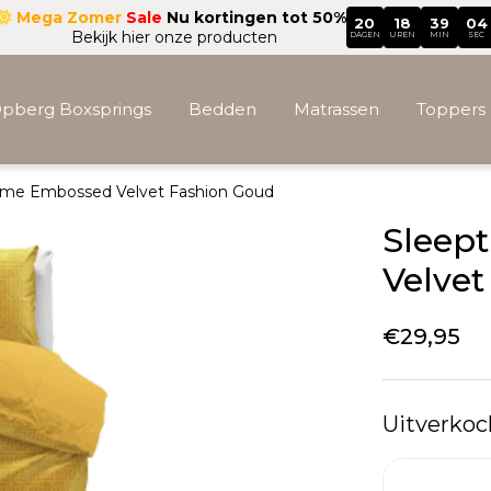
Mega Zomer
Sale
Nu kortingen tot 50%
20
18
39
01
Bekijk hier onze producten
DAGEN
UREN
MIN
SEC
pberg Boxsprings
Bedden
Matrassen
Toppers
ime Embossed Velvet Fashion Goud
Accessoires
Sleep
Velvet
€
29,95
Uitverkoc