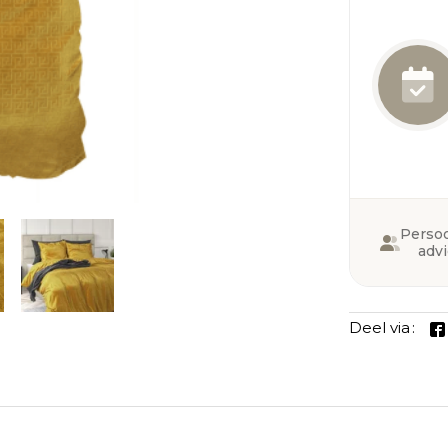
Persoo
adv
Deel via