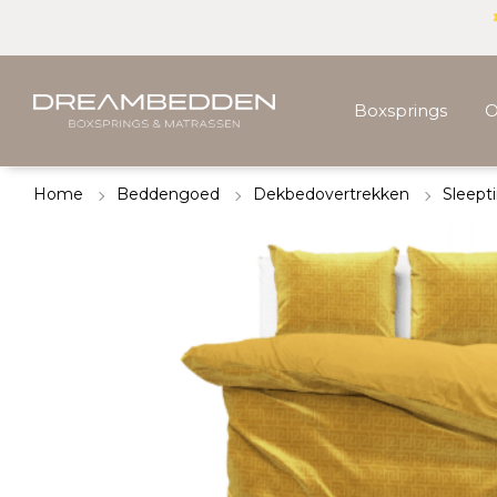
Boxsprings
O
Home
Beddengoed
Dekbedovertrekken
Sleept