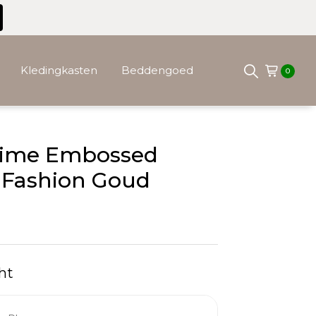
Kledingkasten
Beddengoed
0
time Embossed
 Fashion Goud
ht