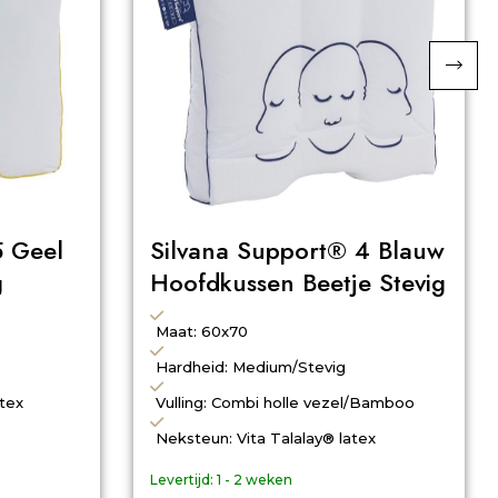
5 Geel
Silvana Support® 4 Blauw
g
Hoofdkussen Beetje Stevig
Maat: 60x70
Hardheid: Medium/Stevig
atex
Vulling: Combi holle vezel/Bamboo
Neksteun: Vita Talalay® latex
Levertijd:
1 - 2 weken