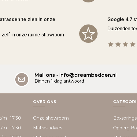
trassen te zien in onze
Google 4.7 s
Duizenden tev
t zelf in onze ruime showroom
Mail ons - info@dreambedden.nl
Binnen 1 dag antwoord
OVER ONS
CATEGORI
t/m
17.30
Onze showroom
Boxsprings
t/m
17.30
Matras advies
Opberg Bo