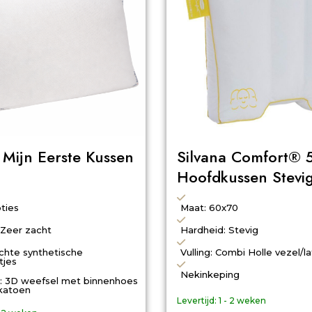
 Mijn Eerste Kussen
Silvana Comfort® 
Hoofdkussen Stevi
ties
Maat: 60x70
 Zeer zacht
Hardheid: Stevig
achte synthetische
Vulling: Combi Holle vezel/l
tjes
Nekinkeping
s): 3D weefsel met binnenhoes
katoen
Levertijd:
1 - 2 weken