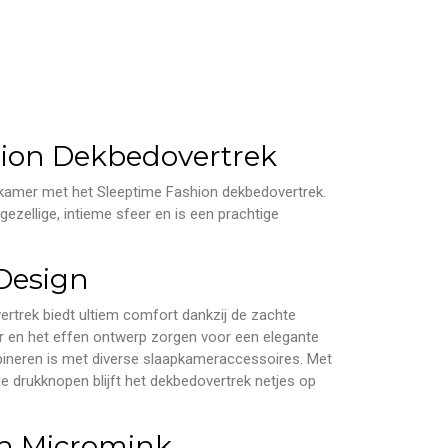
hion Dekbedovertrek
pkamer met het Sleeptime Fashion dekbedovertrek.
n gezellige, intieme sfeer en is een prachtige
Design
rtrek biedt ultiem comfort dankzij de zachte
eur en het effen ontwerp zorgen voor een elegante
mbineren is met diverse slaapkameraccessoires. Met
e drukknopen blijft het dekbedovertrek netjes op
an Micromink