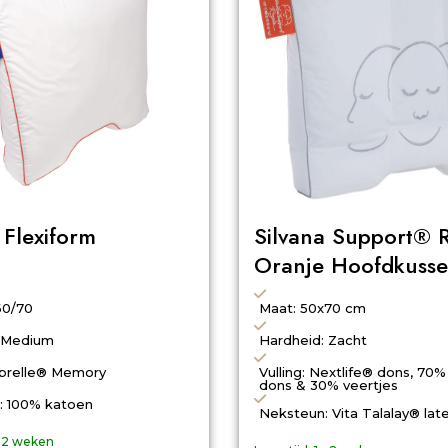
 Flexiform
Silvana Support® 
Oranje Hoofdkusse
60/70
Maat: 50x70 cm
 Medium
Hardheid: Zacht
Suprelle® Memory
Vulling: Nextlife® dons, 70
dons & 30% veertjes
): 100% katoen
Neksteun: Vita Talalay® lat
- 2 weken