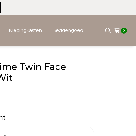
Kledingkasten
Beddengoed
0
time Twin Face
Wit
ht