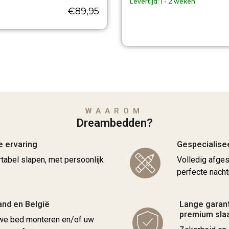
Levertijd:
1 - 2 weken
€
89,95
WAAROM
Dreambedden?
e ervaring
Gespecialise
rtabel slapen, met persoonlijk
Volledig afge
perfecte nacht
and en België
Lange garant
premium sl
uwe bed monteren en/of uw