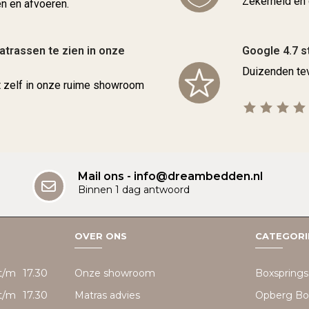
Zekerheid en 
 en afvoeren.
trassen te zien in onze
Google 4.7 s
Duizenden tev
t zelf in onze ruime showroom
Mail ons - info@dreambedden.nl
Binnen 1 dag antwoord
OVER ONS
CATEGORI
t/m
17.30
Onze showroom
Boxsprings
t/m
17.30
Matras advies
Opberg Bo