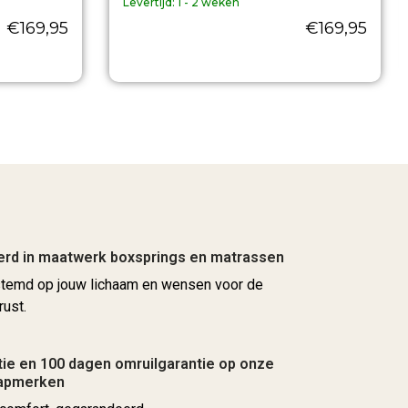
Levertijd:
1 - 2 weken
€
169,95
€
169,95
erd in maatwerk boxsprings en matrassen
stemd op jouw lichaam en wensen voor de
rust.
ie en 100 dagen omruilgarantie op onze
aapmerken