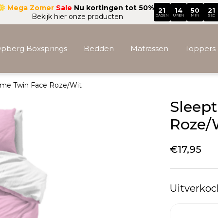
Mega Zomer
Sale
Nu kortingen tot 50%
21
14
50
19
Bekijk hier onze producten
DAGEN
UREN
MIN
SEC
pberg Boxsprings
Bedden
Matrassen
Toppers
ime Twin Face Roze/Wit
Accessoires
Sleep
Roze/
€
17,95
Uitverkoc