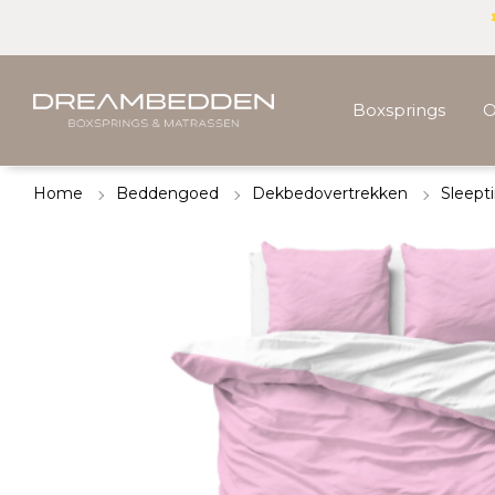
Boxsprings
O
Home
Beddengoed
Dekbedovertrekken
Sleept