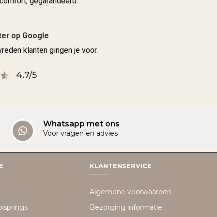
comfort, gegarandeerd.
ter op Google
reden klanten gingen je voor.
4.7/5
Whatsapp met ons
Voor vragen en advies
E
KLANTENSERVICE
Algemene voorwaarden
xsprings
Bezorging informatie