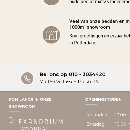
oude bed of matras meenemen
Veel van onze bedden en ma
1000m² showroom
Kom proefliggen en ervaar he
in Rotterdam.
Bel ons op 010 - 3034420
Ma. t/m Vr. tussen 13u t/m 16u
KOM LANGS IN ONZE
OPENINGSTIJDEN
SHOWROOM
Maandag
13.00
Dinsdag
10.00