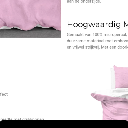
aan de onderzijde.
Hoogwaardig M
Gemaakt van 100% micropercal, v
duurzame materiaal met embosse
en vrijwel strijkvrij. Met een do
fect
 breedte met drukknopen