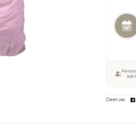
Persoo
adv
Deel via