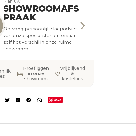
Plan uw
SHOWROOMAFS
PRAAK
Ontvang persoonlijk slaapadvies
van onze specialisten en ervaar
zelf het verschil in onze ruime
showroom.
Proefliggen
Vrijblijvend
nlijk
in onze
&
ies
showroom
kosteloos
Save