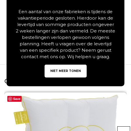
Totale lengte dekbedovertrek is 220 cm
Landelijke uitstraling
Een aantal van onze fabrieken is tijdens de
Lux verpakt
vakantieperiode gesloten. Hierdoor kan de
Antiallergisch
levertijd van sommige producten ongeveer
Kreuk- en strijkvrij
2 weken langer zijn dan vermeld. De meeste
Duurzaam en met zorg geproduceerd
bestellingen verlopen gewoon volgens
BSCI en Oeko-Tex gecertificeerd
planning. Heeft u vragen over de levertijd
van een specifiek product? Neem gerust
contact met ons op. Wij helpen u graag.
NIET MEER TONEN
Gerelateerde producten
Save