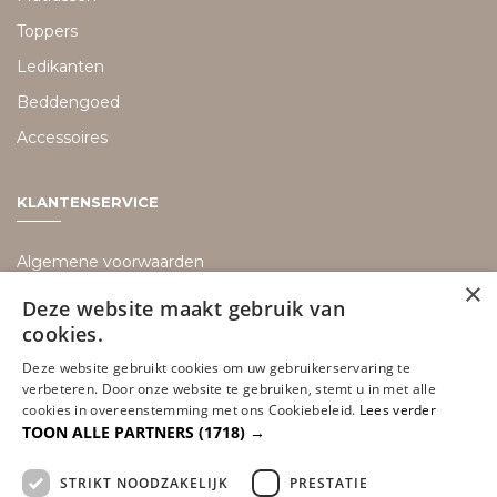
Toppers
Ledikanten
Beddengoed
Accessoires
KLANTENSERVICE
Algemene voorwaarden
×
Bezorging informatie
Deze website maakt gebruik van
cookies.
Retouren
Deze website gebruikt cookies om uw gebruikerservaring te
Disclaimer
verbeteren. Door onze website te gebruiken, stemt u in met alle
Privacy policy
cookies in overeenstemming met ons Cookiebeleid.
Lees verder
TOON ALLE PARTNERS
(1718) →
Betaalmethoden
Sitemap
STRIKT NOODZAKELIJK
PRESTATIE