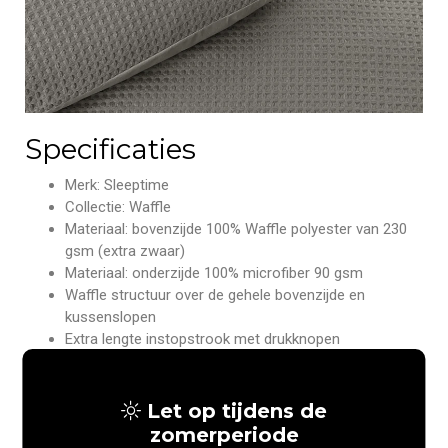
Specificaties
Merk: Sleeptime
Collectie: Waffle
Materiaal: bovenzijde 100% Waffle polyester van 230
gsm (extra zwaar)
Materiaal: onderzijde 100% microfiber 90 gsm
Waffle structuur over de gehele bovenzijde en
kussenslopen
Extra lengte instopstrook met drukknopen
Geschikt voor dekbedden van 200 en 220 cm lang
Inclusief kussenslopen met hotelsluiting
Wasbaar op maximaal 40 graden
Let op tijdens de
Geschikt voor de droger
zomerperiode