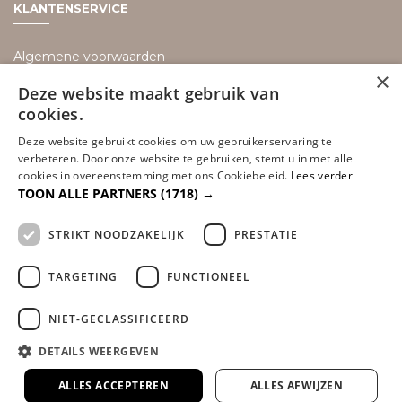
KLANTENSERVICE
Algemene voorwaarden
×
Bezorging informatie
Deze website maakt gebruik van
cookies.
Retouren
Deze website gebruikt cookies om uw gebruikerservaring te
Disclaimer
verbeteren. Door onze website te gebruiken, stemt u in met alle
Privacy policy
cookies in overeenstemming met ons Cookiebeleid.
Lees verder
TOON ALLE PARTNERS
(1718) →
Betaalmethoden
Sitemap
STRIKT NOODZAKELIJK
PRESTATIE
TARGETING
FUNCTIONEEL
NIET-GECLASSIFICEERD
DETAILS WEERGEVEN
© Alle rechten voorbehouden Dreambedden | Boxsprings & Matrassen
Ontwerp & Realisatie | IT Knowledge
ALLES ACCEPTEREN
ALLES AFWIJZEN