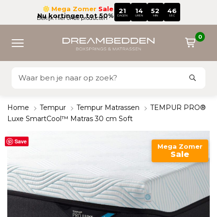
Mega Zomer
Sale
21
14
52
45
Nu kortingen tot 50%
DAGEN
UREN
MIN
SEC
Bekijk hier onze producten
0
Home
Tempur
Tempur Matrassen
TEMPUR PRO®
Luxe SmartCool™ Matras 30 cm Soft
Save
Mega Zomer
Sale