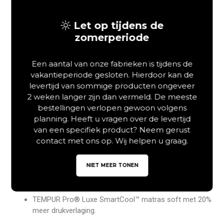
TEMPUR Pro® Luxe
Let op tijdens de
SmartCool™ Matras 30 cm
zomerperiode
Soft: Uw Drukverlagende
Slaapoplossing
Een aantal van onze fabrieken is tijdens de
vakantieperiode gesloten. Hierdoor kan de
Het TEMPUR Pro® Luxe SmartCool™ matras soft biedt een
levertijd van sommige producten ongeveer
ongeëvenaarde slaapervaring. Zoekt u naar een TEMPUR
2 weken langer zijn dan vermeld. De meeste
Pro® Luxe SmartCool™ matras soft? Dan kiest u voor het
bestellingen verlopen gewoon volgens
meest luxueuze model met een riante hoogte van 30 cm. Dit
planning. Heeft u vragen over de levertijd
matras combineert een diepe, zachte ondersteuning met
van een specifiek product? Neem gerust
actieve drukverlaging. Daarom reageert dit geavanceerde
contact met ons op. Wij helpen u graag.
slaapsysteem direct op uw lichaamsbouw en warmte.
Hierdoor past dit orthopedisch matras zich moeiteloos aan
NIET MEER TONEN
voor een perfecte ergonomische houding en maximaal
comfort.
TEMPUR Pro® Luxe SmartCool™ matras soft met 20%
meer drukverlaging.