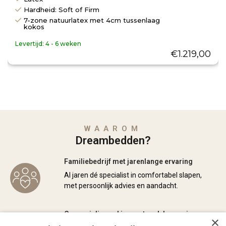
Hardheid: Soft of Firm
7-zone natuurlatex met 4cm tussenlaag
kokos
Levertijd:
4 - 6 weken
€
1.219,00
WAAROM
Dreambedden?
Familiebedrijf met jarenlange ervaring
Al jaren dé specialist in comfortabel slapen,
met persoonlijk advies en aandacht.
Gespecialiseerd in maatwerk boxsprings en
×
matrassen