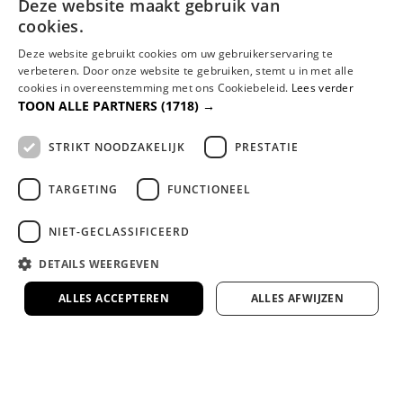
Deze website maakt gebruik van
Volledig afgestemd op jouw lichaam en wensen
cookies.
voor de perfecte nachtrust.
Deze website gebruikt cookies om uw gebruikerservaring te
verbeteren. Door onze website te gebruiken, stemt u in met alle
cookies in overeenstemming met ons Cookiebeleid.
Lees verder
Bezorgen door heel Nederland en België
TOON ALLE PARTNERS
(1718) →
Wij kunnen eventueel uw nieuwe bed
monteren en/of uw oude bed of matras
STRIKT NOODZAKELIJK
PRESTATIE
meenemen en afvoeren.
TARGETING
FUNCTIONEEL
Lange garantie en 100 dagen
omruilgarantie op onze premium
NIET-GECLASSIFICEERD
slaapmerken
DETAILS WEERGEVEN
Zekerheid en comfort, gegarandeerd.
ALLES ACCEPTEREN
ALLES AFWIJZEN
Veel van onze bedden en matrassen te zien
in onze 1000m² showroom
Kom proefliggen en ervaar het zelf in onze
ruime showroom in Rotterdam.