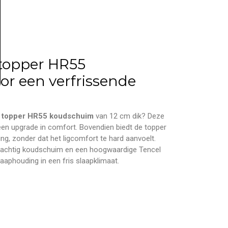
 topper HR55
r een verfrissende
 topper HR55 koudschuim
van 12 cm dik? Deze
een upgrade in comfort. Bovendien biedt de topper
ng, zonder dat het ligcomfort te hard aanvoelt.
krachtig koudschuim en een hoogwaardige Tencel
laaphouding in een fris slaapklimaat.