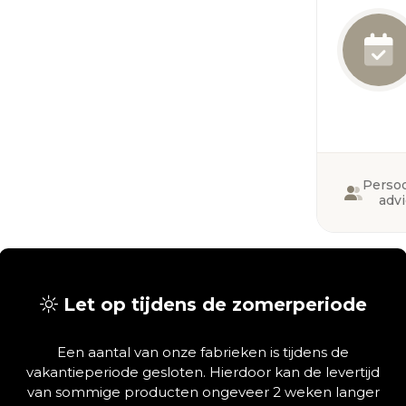
Persoo
adv
Deel via
Let op tijdens de zomerperiode
Een aantal van onze fabrieken is tijdens de
vakantieperiode gesloten. Hierdoor kan de levertijd
van sommige producten ongeveer 2 weken langer