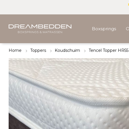
Boxsprings
O
Home
Toppers
Koudschuim
Tencel Topper HR5