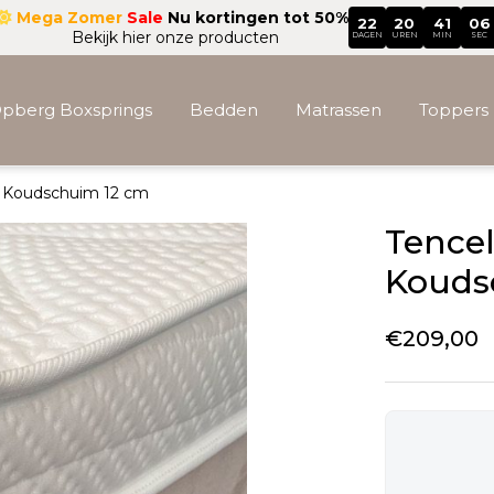
Mega Zomer
Sale
Nu kortingen tot 50%
22
20
41
05
Bekijk hier onze producten
DAGEN
UREN
MIN
SEC
pberg Boxsprings
Bedden
Matrassen
Toppers
5 Koudschuim 12 cm
Accessoires
Tence
Kouds
€
209,00