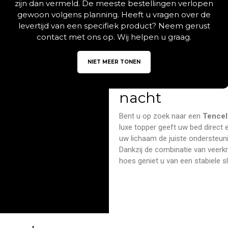
Beschrijving
Aanvullende informatie
zijn dan vermeld. De meeste bestellingen verlopen
gewoon volgens planning. Heeft u vragen over de
levertijd van een specifiek product? Neem gerust
contact met ons op. Wij helpen u graag.
De luxe Tencel
NIET MEER TONEN
koudschuim voo
nacht
Bent u op zoek naar een
Tencel
luxe topper geeft uw bed direct 
uw lichaam de juiste ondersteuni
Dankzij de combinatie van veer
hoes geniet u van een stabiele s