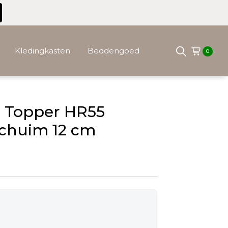
Kledingkasten
Beddengoed
0
l Topper HR55
chuim 12 cm