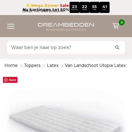
Mega Zomer
Sale
23
22
55
41
Nu kortingen tot 50%
DAGEN
UREN
MIN
SEC
Bekijk hier onze producten
0
Home
Toppers
Latex
Van Landschoot Utopia Latex
Save