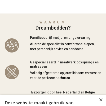
WAAROM
Dreambedden?
Familiebedrijf met jarenlange ervaring
Al jaren dé specialist in comfortabel slapen,
met persoonlijk advies en aandacht.
Gespecialiseerd in maatwerk boxsprings en
matrassen
Volledig afgestemd op jouw lichaam en wensen
voor de perfecte nachtrust.
Bezorgen door heel Nederland en België
×
Wij kunnen eventueel uw nieuwe bed
Deze website maakt gebruik van
monteren en/of uw oude bed of matras