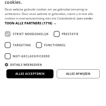
cookies.
meenemen en afvoeren.
Deze website gebruikt cookies om uw gebruikerservaring te
verbeteren. Door onze website te gebruiken, stemt u in met alle
cookies in overeenstemming met ons Cookiebeleid.
Lees verder
Lange garantie en 100 dagen
omruilgarantie op onze premium
TOON ALLE PARTNERS
(1718) →
slaapmerken
Zekerheid en comfort, gegarandeerd.
STRIKT NOODZAKELIJK
PRESTATIE
TARGETING
FUNCTIONEEL
Veel van onze bedden en matrassen te zien
in onze 1000m² showroom
NIET-GECLASSIFICEERD
Kom proefliggen en ervaar het zelf in onze
ruime showroom in Rotterdam.
DETAILS WEERGEVEN
ALLES ACCEPTEREN
ALLES AFWIJZEN
Google 4.7 ster op Google
Duizenden tevreden klanten gingen je voor.
4.7/5