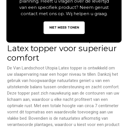
planning. Heeft u vragen over de levertijd
van een specifiek product? Neem gerust
contact met ons op. Wij helpen u graag.
NIET MEER TONEN
Van Landschoot Utopia
Latex topper voor superieur
comfort
De Van Landschoot Utopia Latex topper is ontwikkeld om
uw slaapervaring naar een hoger niveau te tillen. Dankzij het
gebruik van hoogwaardige natuurlatex geniet u van een
uitstekende balans tussen ondersteuning en zacht comfort.
Deze topper past zich nauwkeurig aan de contouren van uw
lichaam aan, waardoor u elke nacht profiteert van een
optimale rust. Met een totale hoogte van circa 7 centimeter
vormt dit topmatras een waardevolle toevoeging aan uw
vlakke bed. Bovendien is de natuurlatex afkomstig van
verantwoorde plantages, waardoor u kiest voor een product