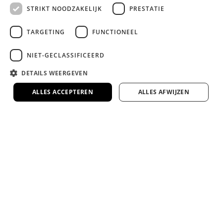
STRIKT NOODZAKELIJK
PRESTATIE
Bezorgen door heel Nederland en België
TARGETING
FUNCTIONEEL
Wij kunnen eventueel uw nieuwe bed
monteren en/of uw oude bed of matras
NIET-GECLASSIFICEERD
meenemen en afvoeren.
DETAILS WEERGEVEN
Lange garantie en 100 dagen
ALLES ACCEPTEREN
ALLES AFWIJZEN
omruilgarantie op onze premium
slaapmerken
Zekerheid en comfort, gegarandeerd.
Veel van onze bedden en matrassen te zien
in onze 1000m² showroom
Kom proefliggen en ervaar het zelf in onze
ruime showroom in Rotterdam.
Google 4.7 ster op Google