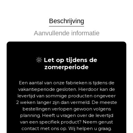
Beschrijving
Aanvullende informatie
Van Os Bed Marriott: Luxe,
Let op tijdens de
Rust & Design
zomerperiode
exclusief eiken designbed panelenlook vormt de ultieme
basis voor een eigentijds en sfeervol slaapvertrek. Het Van
Een aantal van onze fabrieken is tijdens de
Os Bed Marriott trekt direct de aandacht in de slaapkamer.
vakantieperiode gesloten. Hierdoor kan de
Dit komt door de gewaagde, contrasterende combinatie van
levertijd van sommige producten ongeveer
natuurlijke elementen en strakke, moderne details. Dit
2 weken langer zijn dan vermeld. De meeste
robuuste meubelstuk is specifiek ontworpen voor
bestellingen verlopen gewoon volgens
liefhebbers van een karaktervolle inrichting. Hierdoor hoeft u
planning. Heeft u vragen over de levertijd
geen concessies te doen aan stabiliteit en nachtrust. Omdat
van een specifiek product? Neem gerust
het ontwerp rust op jarenlang ambachtelijk vakmanschap,
contact met ons op. Wij helpen u graag.
investeert u bij Dreambedden bijgevolg in een slaapsysteem