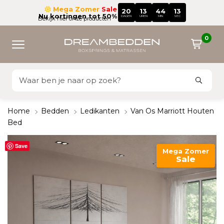
Mega Zomer
Sale
20
13
44
12
Nu kortingen tot 50%
DAGEN
UREN
MIN
SEC
Bekijk hier onze producten
0
Home
Bedden
Ledikanten
Van Os Marriott Houten
Bed
Save
Mega Zomer
Sale