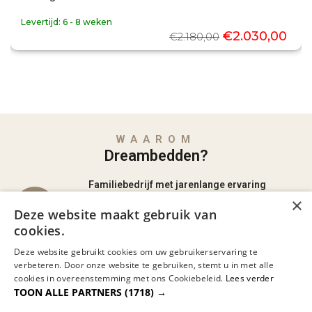
Levertijd:
6 - 8 weken
€
2.030,00
€
2.180,00
WAAROM
Dreambedden?
Familiebedrijf met jarenlange ervaring
×
Al jaren dé specialist in comfortabel slapen,
Deze website maakt gebruik van
met persoonlijk advies en aandacht.
cookies.
Deze website gebruikt cookies om uw gebruikerservaring te
Gespecialiseerd in maatwerk boxsprings en
verbeteren. Door onze website te gebruiken, stemt u in met alle
matrassen
cookies in overeenstemming met ons Cookiebeleid.
Lees verder
Volledig afgestemd op jouw lichaam en wensen
TOON ALLE PARTNERS
(1718) →
voor de perfecte nachtrust.