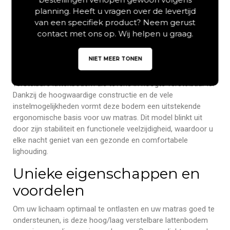
Slatra: Hoog/laag
planning. Heeft u vragen over de levertijd
van een specifiek product? Neem gerust
verstelbaar slaapcomfort
contact met ons op. Wij helpen u graag.
Bent u op zoek naar een bedbodem die zowel luxe als
NIET MEER TONEN
praktische ondersteuning biedt? De Van Schaik
Lattenbodem Slatra is een geavanceerde, elektrisch
verstelbare lattenbodem die tevens in hoogte verstelbaar is.
Dankzij de hoogwaardige constructie en de vele
instelmogelijkheden vormt deze bodem een uitstekende
ergonomische basis voor uw matras. Dit model blinkt uit
door zijn stabiliteit en functionele veelzijdigheid, waardoor u
elke nacht geniet van een gezonde en comfortabele
lighouding.
Unieke eigenschappen en
voordelen
Om uw lichaam optimaal te ontlasten en uw matras goed te
ondersteunen, is deze hoog/laag verstelbare lattenbodem