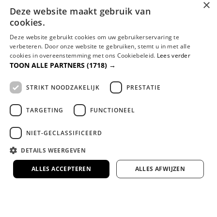
×
in onze 1000m² showroom
Deze website maakt gebruik van
Kom proefliggen en ervaar het zelf in onze
cookies.
ruime showroom in Rotterdam.
Deze website gebruikt cookies om uw gebruikerservaring te
verbeteren. Door onze website te gebruiken, stemt u in met alle
cookies in overeenstemming met ons Cookiebeleid.
Lees verder
Google 4.7 ster op Google
TOON ALLE PARTNERS
(1718) →
Duizenden tevreden klanten gingen je voor.
STRIKT NOODZAKELIJK
PRESTATIE
4.7/5
TARGETING
FUNCTIONEEL
NIET-GECLASSIFICEERD
Bel ons op 010 - 3034420
DETAILS WEERGEVEN
Ma. t/m Vr. tussen 13u t/m 16u
ALLES ACCEPTEREN
ALLES AFWIJZEN
Mail ons - info@dreambedden.nl
Binnen 1 dag antwoord