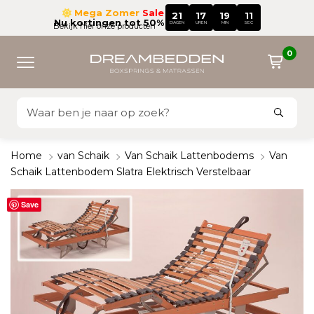
Mega Zomer
Sale
21
17
19
10
Nu kortingen tot 50%
DAGEN
UREN
MIN
SEC
Bekijk hier onze producten
0
Home
van Schaik
Van Schaik Lattenbodems
Van
Schaik Lattenbodem Slatra Elektrisch Verstelbaar
Save