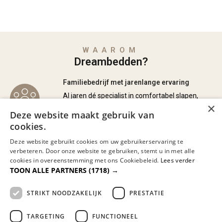
WAAROM
Dreambedden?
Familiebedrijf met jarenlange ervaring
Al jaren dé specialist in comfortabel slapen,
×
met persoonlijk advies en aandacht.
Deze website maakt gebruik van
cookies.
Gespecialiseerd in maatwerk boxsprings en
Deze website gebruikt cookies om uw gebruikerservaring te
matrassen
verbeteren. Door onze website te gebruiken, stemt u in met alle
Volledig afgestemd op jouw lichaam en wensen
cookies in overeenstemming met ons Cookiebeleid.
Lees verder
voor de perfecte nachtrust.
TOON ALLE PARTNERS
(1718) →
STRIKT NOODZAKELIJK
PRESTATIE
Bezorgen door heel Nederland en België
Wij kunnen eventueel uw nieuwe bed
TARGETING
FUNCTIONEEL
monteren en/of uw oude bed of matras