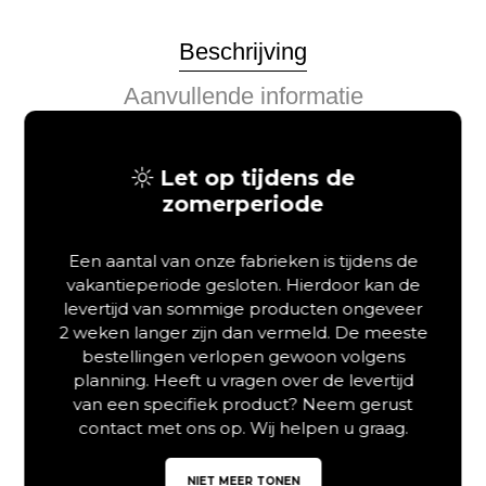
Beschrijving
Aanvullende informatie
Hoogwaardig massief eiken
Let op tijdens de
zomerperiode
balkenbed
Het massief eiken balkenbed Madera van Van Schaik vormt
Een aantal van onze fabrieken is tijdens de
een robuust en duurzaam middelpunt voor de slaapkamer.
vakantieperiode gesloten. Hierdoor kan de
Dit bed is vervaardigd uit hoogwaardig Europees massief
levertijd van sommige producten ongeveer
eikenhout, afkomstig uit duurzame bosbouw. Het hout wordt
2 weken langer zijn dan vermeld. De meeste
in Duitsland met vakmanschap verwerkt tot een stevig
bestellingen verlopen gewoon volgens
frame. Omdat gebruik wordt gemaakt van wild eiken uit het
planning. Heeft u vragen over de levertijd
kerngebied van de stam, zijn de natuurlijke nerven, jaarringen
van een specifiek product? Neem gerust
en karakteristieke structuren prachtig zichtbaar. Een
contact met ons op. Wij helpen u graag.
biologische olieafwerking beschermt het oppervlak, terwijl de
authentieke eigenschappen en de warme kleur van het hout
NIET MEER TONEN