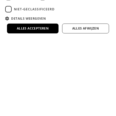
meenemen en afvoeren.
NIET-GECLASSIFICEERD
DETAILS WEERGEVEN
Lange garantie en 100 dagen
omruilgarantie op onze premium
ALLES ACCEPTEREN
ALLES AFWIJZEN
slaapmerken
Zekerheid en comfort, gegarandeerd.
Veel van onze bedden en matrassen te zien
in onze 1000m² showroom
Kom proefliggen en ervaar het zelf in onze
ruime showroom in Rotterdam.
Google 4.7 ster op Google
Duizenden tevreden klanten gingen je voor.
4.7/5