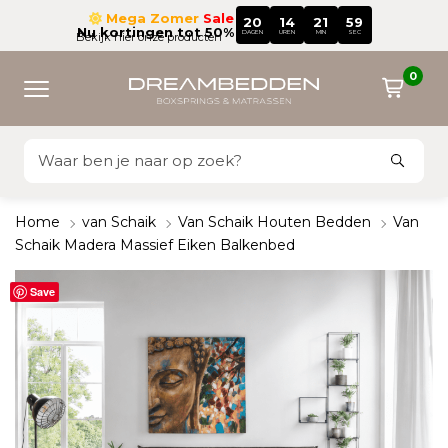
Mega Zomer
Sale
20
14
21
58
Nu kortingen tot 50%
DAGEN
UREN
MIN
SEC
Bekijk hier onze producten
0
Home
van Schaik
Van Schaik Houten Bedden
Van
Schaik Madera Massief Eiken Balkenbed
Save