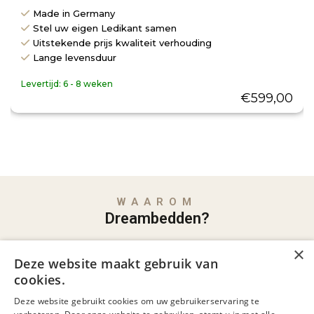
Made in Germany
Stel uw eigen Ledikant samen
Uitstekende prijs kwaliteit verhouding
Lange levensduur
Levertijd:
6 - 8 weken
€
599,00
WAAROM
Dreambedden?
Familiebedrijf met jarenlange ervaring
×
Deze website maakt gebruik van
Al jaren dé specialist in comfortabel slapen,
cookies.
met persoonlijk advies en aandacht.
Deze website gebruikt cookies om uw gebruikerservaring te