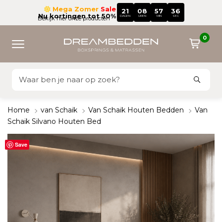
Mega Zomer
Sale
21
08
57
36
Nu kortingen tot 50%
DAGEN
UREN
MIN
SEC
Bekijk hier onze producten
0
Home
van Schaik
Van Schaik Houten Bedden
Van
Schaik Silvano Houten Bed
Save