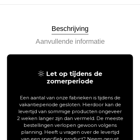
Beschrijving
Aanvullende informatie
Sfeervol slapen in een
modern wit houten bed
Let op tijdens de
zomerperiode
Wilt u een houten bed kopen dat een frisse,
Scandinavische
uitstraling perfect combineert met een luxueus accent?
Het
Een aantal van onze fabrieken is tijdens de
Van Schaik Silvano houten bed is de ideale oplossing voor
vakantieperiode gesloten. Hierdoor kan de
wie op zoek is naar een sereen en eigentijds
levertijd van sommige producten ongeveer
slaapkamerinterieur.
Dit design bedframe is vervaardigd uit
2 weken langer zijn dan vermeld. De meeste
hoogwaardig wit vurenhout en voorzien van houten
bestellingen verlopen gewoon volgens
sledepoten voor een rustige,
organische basis.
De
planning. Heeft u vragen over de levertijd
toevoeging van het elegant gestoffeerde hoofdbord in
van een specifiek product? Neem gerust