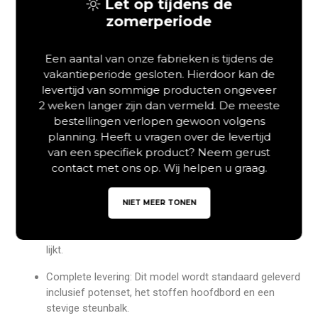
Let op tijdens de
vormt bovendien een prachtig, natuurlijk contrast met deze
zomerperiode
zachte textuur. Daardoor kiest u voor een tijdloos design dat
perfect past in een moderne of Scandinavische
Een aantal van onze fabrieken is tijdens de
slaapomgeving. Bestel dit complete slaapsysteem vandaag
vakantieperiode gesloten. Hierdoor kan de
nog online via onze webshop tegen een zeer scherpe prijs.
levertijd van sommige producten ongeveer
Beige corduroy ribstof: Het zachte ribstoffen
2 weken langer zijn dan vermeld. De meeste
hoofdbord biedt een comfortabele steun en een
bestellingen verlopen gewoon volgens
warme, lichte uitstraling.
planning. Heeft u vragen over de levertijd
van een specifiek product? Neem gerust
Geolied wild eiken: Het houten frame is zorgvuldig
contact met ons op. Wij helpen u graag.
behandeld met natuurlijke oliën om de unieke houtnerf
te accentueren.
NIET MEER TONEN
Luchtig design: De slanke poten zorgen ervoor dat de
vloer vrij blijft, waardoor uw slaapkamer optisch groter
lijkt.
Complete levering: Dit model wordt standaard geleverd
inclusief potenset, het stoffen hoofdbord en een
stevige steunbalk.