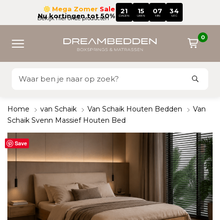
Mega Zomer
Sale
21
15
07
33
Nu kortingen tot 50%
DAGEN
UREN
MIN
SEC
Bekijk hier onze producten
0
Home
van Schaik
Van Schaik Houten Bedden
Van
Schaik Svenn Massief Houten Bed
Save