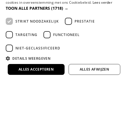
cookies in overeenstemming met ons Cookiebeleid.
Lees verder
Familiebedrijf met jarenlange ervaring
TOON ALLE PARTNERS
(1718) →
Al jaren dé specialist in comfortabel slapen,
met persoonlijk advies en aandacht.
STRIKT NOODZAKELIJK
PRESTATIE
TARGETING
FUNCTIONEEL
Gespecialiseerd in maatwerk boxsprings en
matrassen
NIET-GECLASSIFICEERD
Volledig afgestemd op jouw lichaam en wensen
voor de perfecte nachtrust.
DETAILS WEERGEVEN
ALLES ACCEPTEREN
ALLES AFWIJZEN
Bezorgen door heel Nederland en België
Wij kunnen eventueel uw nieuwe bed
monteren en/of uw oude bed of matras
meenemen en afvoeren.
Lange garantie en 100 dagen
omruilgarantie op onze premium
slaapmerken