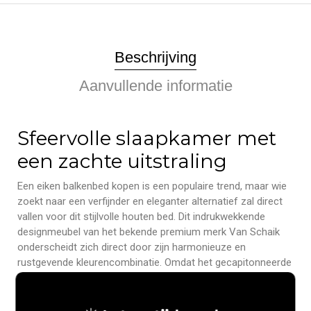
Beschrijving
Aanvullende informatie
Sfeervolle slaapkamer met
een zachte uitstraling
Een eiken balkenbed kopen is een populaire trend, maar wie
zoekt naar een verfijnder en eleganter alternatief zal direct
vallen voor dit stijlvolle houten bed. Dit indrukwekkende
designmeubel van het bekende premium merk Van Schaik
onderscheidt zich direct door zijn harmonieuze en
rustgevende kleurencombinatie. Omdat het gecapitonneerde
hoofdbord is bekleed met een hoogwaardige, beige
corduroy ribstof van 100% PES, krijgt uw interieur direct een
elegante en knusse sfeer. Het massieve wild eikenhout