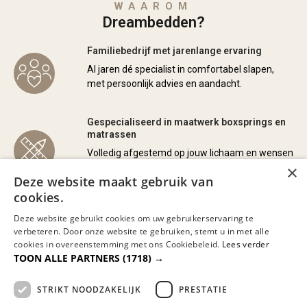
WAAROM
Dreambedden?
Familiebedrijf met jarenlange ervaring
Al jaren dé specialist in comfortabel slapen,
met persoonlijk advies en aandacht.
Gespecialiseerd in maatwerk boxsprings en
matrassen
Volledig afgestemd op jouw lichaam en wensen
×
voor de perfecte nachtrust.
Deze website maakt gebruik van
cookies.
Bezorgen door heel Nederland en België
Deze website gebruikt cookies om uw gebruikerservaring te
Wij kunnen eventueel uw nieuwe bed
verbeteren. Door onze website te gebruiken, stemt u in met alle
monteren en/of uw oude bed of matras
cookies in overeenstemming met ons Cookiebeleid.
Lees verder
meenemen en afvoeren.
TOON ALLE PARTNERS
(1718) →
STRIKT NOODZAKELIJK
PRESTATIE
Lange garantie en 100 dagen