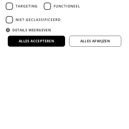
omruilgarantie op onze premium
TARGETING
FUNCTIONEEL
slaapmerken
Zekerheid en comfort, gegarandeerd.
NIET-GECLASSIFICEERD
DETAILS WEERGEVEN
Veel van onze bedden en matrassen te zien
in onze 1000m² showroom
ALLES ACCEPTEREN
ALLES AFWIJZEN
Kom proefliggen en ervaar het zelf in onze
ruime showroom in Rotterdam.
Google 4.7 ster op Google
Duizenden tevreden klanten gingen je voor.
4.7/5
Bel ons op 010 - 3034420