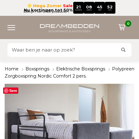
Mega Zomer
Sale
21
08
45
51
Nu kortingen tot 50%
DAGEN
UREN
MIN
SEC
Bekijk hier onze producten
0
Home
Boxsprings
Elektrische Boxsprings
Polypreen
Zorgboxspring Nordic Comfort 2 pers.
Save