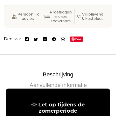
Proefliggen
Persoonlijk
Vrijblijvend
in onze
advies
& kosteloos
showroom
Deel via
Save
Beschrijving
Aanvullende informatie
Let op tijdens de
zomerperiode