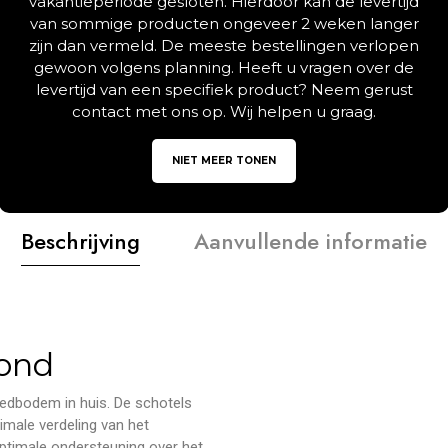
vakantieperiode gesloten. Hierdoor kan de levertijd
adv
van sommige producten ongeveer 2 weken langer
zijn dan vermeld. De meeste bestellingen verlopen
gewoon volgens planning. Heeft u vragen over de
Deel via
levertijd van een specifiek product? Neem gerust
contact met ons op. Wij helpen u graag.
NIET MEER TONEN
Beschrijving
Aanvullende informatie
ond
edbodem in huis. De schotels
imale verdeling van het
optimale ondersteuning over het