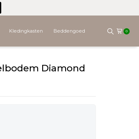
Kledingkasten
Beddengoed
0
elbodem Diamond