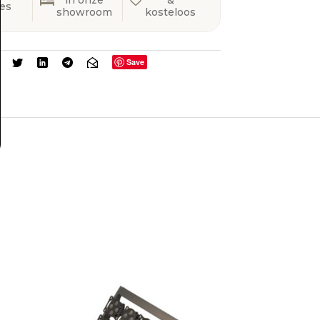
in onze
&
ies
showroom
kosteloos
Save