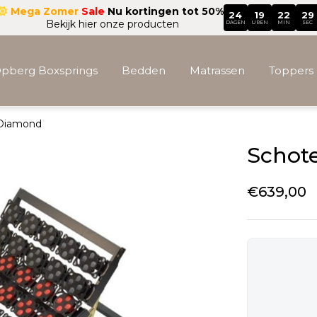
Mega Zomer
Sale
Nu kortingen tot 50%
24
19
22
27
Bekijk hier onze producten
DAGEN
UREN
MIN
SEC
pberg Boxsprings
Bedden
Matrassen
Toppers
Diamond
Accessoires
Schot
€
639,00