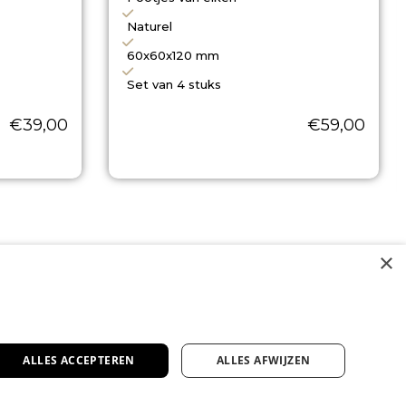
Naturel
60x60x120 mm
Set van 4 stuks
€
39,00
€
59,00
×
ALLES ACCEPTEREN
ALLES AFWIJZEN
erd in maatwerk boxsprings en matrassen
stemd op jouw lichaam en wensen voor de