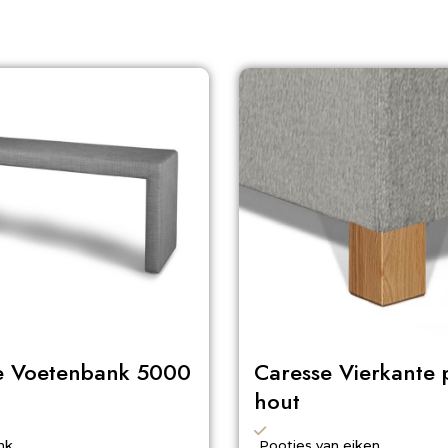
e Voetenbank 5000
Caresse Vierkante 
hout
nk
Pootjes van eiken