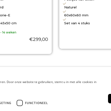
rd
Naturel
orie-E
60x60x60 mm
x45x50 cm
Set van 4 stuks
 - 14 weken
€
299,00
en. Door onze website te gebruiken, stemt u in met alle cookies in
WAAROM
Dreambedden?
e ervaring
Gespecialise
GETING
FUNCTIONEEL
rtabel slapen, met persoonlijk
Volledig afge