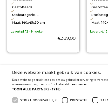
Gestoffeerd
Gestoffee
Stofcategorie-E
Stofcateg
Maat: 140x45x50 cm
Maat: 140
Levertijd:
12 - 14 weken
Levertijd:
12
€
339,00
Deze website maakt gebruik van cookies.
Deze website gebruikt cookies om uw gebruikerservaring te verbeter
overeenstemming met ons Cookiebeleid.
Lees verder
TOON ALLE PARTNERS
(1718) →
Familiebedrijf met jarenlang
STRIKT NOODZAKELIJK
PRESTATIE
TAR
Al jaren dé specialist in comfo