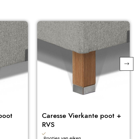
poot
Caresse Vierkante poot +
RVS
Pootjes van eiken