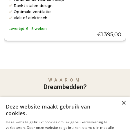
Rankt stalen design
Optimale ventilatie
Vlak of elektrisch
Levertijd:
6 - 8 weken
€
1.395,00
WAAROM
Dreambedden?
Familiebedrijf met jarenlange ervaring
×
Deze website maakt gebruik van
Al jaren dé specialist in comfortabel slapen,
cookies.
met persoonlijk advies en aandacht.
Deze website gebruikt cookies om uw gebruikerservaring te
verbeteren. Door onze website te gebruiken, stemt u in met alle
Gespecialiseerd in maatwerk boxsprings en