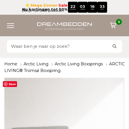
Mega Zomer
Sale
22
03
16
32
Nu kortingen tot 50%
DAGEN
UREN
MIN
SEC
Bekijk hier onze producten
0
Home
Arctic Living
Arctic Living Boxsprings
ARCTIC
LIVING® Tromsø Boxspring
Save