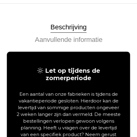
Beschrijving
Aanvullende informatie
Arctic Living Tromsø: Uw
Let op tijdens de
duurzame boxspring met
zomerperiode
modern Scandinavisch
design
Een aantal van onze fabrieken is tijdens de
vakantieperiode gesloten. Hierdoor kan de
Droomt u van een
luxe boxspring kopen
die een verfijnde
levertijd van sommige producten ongeveer
uitstraling combineert met een heerlijk ligcomfort? Het
2 weken langer zijn dan vermeld. De meeste
Arctic Living Tromsø
boxspringbed is de ideale keuze voor
bestellingen verlopen gewoon volgens
iedereen die op zoek is naar een tijdloos, duurzaam en
planning. Heeft u vragen over de levertijd
ergonomisch slaapsysteem. Dit model is vervaardigd met
van een specifiek product? Neem gerust