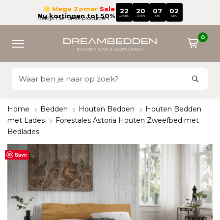
Mega Zomer
Sale
22
20
07
01
Nu kortingen tot 50%
DAGEN
UREN
MIN
SEC
Bekijk hier onze producten
0
Home
Bedden
Houten Bedden
Houten Bedden
met Lades
Forestales Astoria Houten Zweefbed met
Bedlades
Save