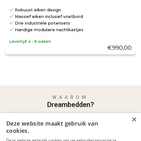
Robuust eiken design
Massief eiken inclusief voetbord
Drie industriële potensets
Handige modulaire nachtkastjes
Levertijd:
4 - 8 weken
€
990,00
WAAROM
Dreambedden?
×
Familiebedrijf met jarenlange ervaring
Deze website maakt gebruik van
Al jaren dé specialist in comfortabel slapen,
cookies.
met persoonlijk advies en aandacht.
Deze website gebruikt cookies om uw gebruikerservaring te