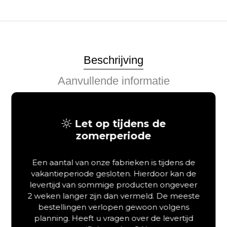
Beschrijving
Aanvullende informatie
Forestales Astoria: Uw
Let op tijdens de
zwevend massief houten
zomerperiode
bed met lades
Een aantal van onze fabrieken is tijdens de
Bent u op zoek naar een
massief houten bed
dat luxe, een
vakantieperiode gesloten. Hierdoor kan de
zwevend design en slimme opbergruimte combineert? Het
levertijd van sommige producten ongeveer
Forestales Astoria ledikant met bedlades is de ideale keuze
2 weken langer zijn dan vermeld. De meeste
voor wie waarde hecht aan esthetiek en functionaliteit. Dit
bestellingen verlopen gewoon volgens
massief houten bed
is volledig vervaardigd uit karaktervol,
planning. Heeft u vragen over de levertijd
massief wild eikenhout van de hoogste kwaliteit. Dankzij de