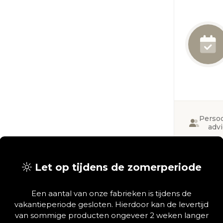
Persoo
adv
Deel via
Let op tijdens de zomerperiode
Een aantal van onze fabrieken is tijdens de
vakantieperiode gesloten. Hierdoor kan de levertijd
van sommige producten ongeveer 2 weken langer