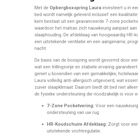
Met de
Opbergboxspring Laura
investeert u in e
bed wordt namelijk geleverd inclusief een kwalitati
kern bestaat uit een geavanceerde 7-zone pocketve
waardoor het matras zich nauwkeurig aanpast aa
slaaphouding. De afdeklaag van hoogwaardig HR-k
een uitstekende ventilatie en een aangename, progr
nacht.
De basis van de boxspring wordt gevormd door ee
wat een trillingsvrije en stabiele ervaring garandee
geniet u bovendien van een gemakkelijke, hotelwaar
Laura volledig anti-allergisch uitgevoerd, wat esse
zuiver slaapklimaat. Daarom biedt dit bed niet alle
de fysieke ondersteuning die noodzakelijk is voor 
7-Zone Pocketvering:
Voor een nauwkeurige
ondersteuning van uw rug.
HR-Koudschuim Afdeklaag:
Zorgt voor een
uitstekende vochtregulatie.