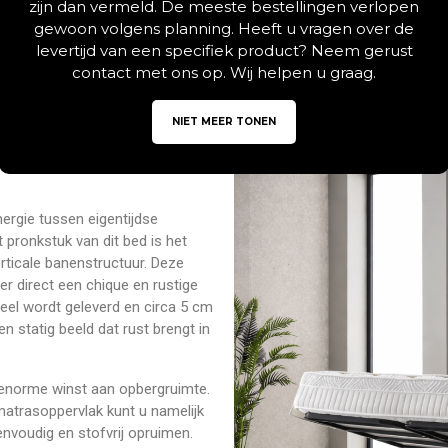
zijn dan vermeld. De meeste bestellingen verlopen
gewoon volgens planning. Heeft u vragen over de
Beschrijving
Aanvullende informatie
levertijd van een specifiek product? Neem gerust
contact met ons op. Wij helpen u graag.
NIET MEER TONEN
Modern Design
ergie tussen eigentijdse
 pronkstuk van dit bed is het
erticale banenstructuur. Deze
 direct een chique en rustige
heel wordt geleverd en circa 5 cm
en statig beeld dat rust brengt in
 enorme winst aan opbergruimte.
atrasoppervlak kunt u namelijk
nvoudig en stofvrij opruimen.