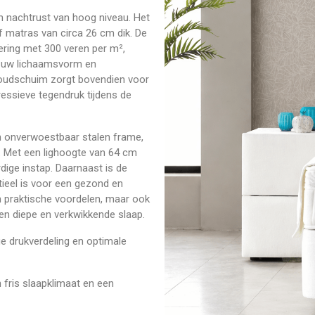
en nachtrust van hoog niveau. Het
ef matras van circa 26 cm dik. De
ring met 300 veren per m²,
n uw lichaamsvorm en
oudschuim zorgt bovendien voor
essieve tegendruk tijdens de
n onverwoestbaar stalen frame,
rt. Met een lighoogte van 64 cm
dige instap. Daarnaast is de
ntieel is voor een gezond en
en praktische voordelen, maar ook
een diepe en verkwikkende slaap.
 drukverdeling en optimale
 fris slaapklimaat en een