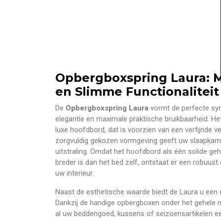
Opbergboxspring Laura: 
en Slimme Functionaliteit
De
Opbergboxspring Laura
vormt de perfecte syn
elegantie en maximale praktische bruikbaarheid. Het
luxe hoofdbord, dat is voorzien van een verfijnde v
zorgvuldig gekozen vormgeving geeft uw slaapkamer
uitstraling. Omdat het hoofdbord als één solide ge
breder is dan het bed zelf, ontstaat er een robuust 
uw interieur.
Naast de esthetische waarde biedt de Laura u een
Dankzij de handige opbergboxen onder het gehele m
al uw beddengoed, kussens of seizoensartikelen ee