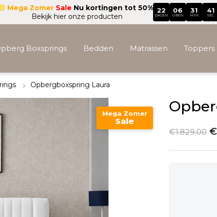
Mega Zomer
Sale
Nu kortingen tot 50%
22
06
31
38
Bekijk hier onze producten
DAGEN
UREN
MIN
SEC
pberg Boxsprings
Bedden
Matrassen
Toppers
rings
Opbergboxspring Laura
Accessoires
Opber
Mega Zomer
Sale
€
€
1.829,00