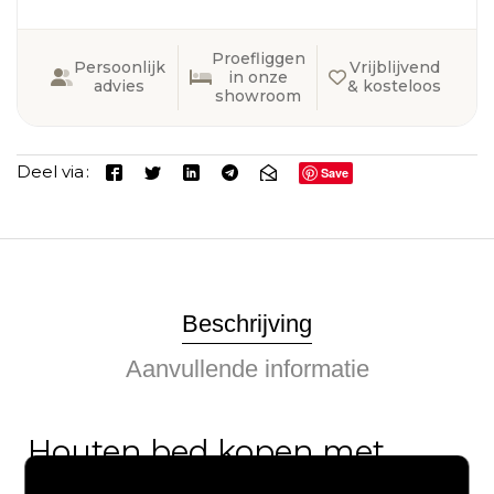
Proefliggen
Persoonlijk
Vrijblijvend
in onze
advies
& kosteloos
showroom
Deel via
Save
Beschrijving
Aanvullende informatie
Houten bed kopen met
industriële uitstraling