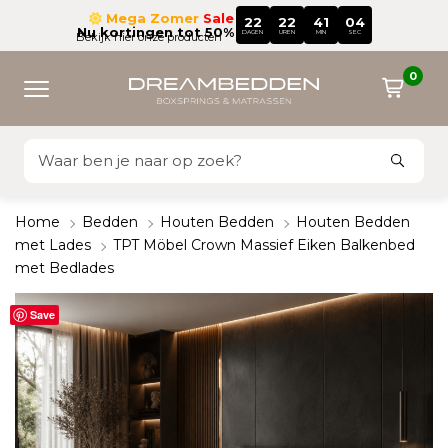
Mega Zomer
Sale
22
22
41
02
Nu kortingen tot 50%
DAGEN
UREN
MIN
SEC
Bekijk hier onze producten
0
Home
Bedden
Houten Bedden
Houten Bedden
met Lades
TPT Möbel Crown Massief Eiken Balkenbed
met Bedlades
Save