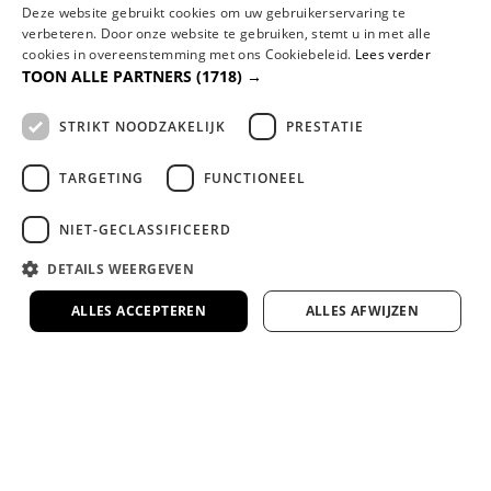
Deze website gebruikt cookies om uw gebruikerservaring te
WAAROM
verbeteren. Door onze website te gebruiken, stemt u in met alle
Dreambedden?
cookies in overeenstemming met ons Cookiebeleid.
Lees verder
TOON ALLE PARTNERS
(1718) →
Familiebedrijf met jarenlange ervaring
Al jaren dé specialist in comfortabel slapen,
STRIKT NOODZAKELIJK
PRESTATIE
met persoonlijk advies en aandacht.
TARGETING
FUNCTIONEEL
Gespecialiseerd in maatwerk boxsprings en
matrassen
NIET-GECLASSIFICEERD
Volledig afgestemd op jouw lichaam en wensen
DETAILS WEERGEVEN
voor de perfecte nachtrust.
ALLES ACCEPTEREN
ALLES AFWIJZEN
Bezorgen door heel Nederland en België
Wij kunnen eventueel uw nieuwe bed
monteren en/of uw oude bed of matras
meenemen en afvoeren.
Lange garantie en 100 dagen